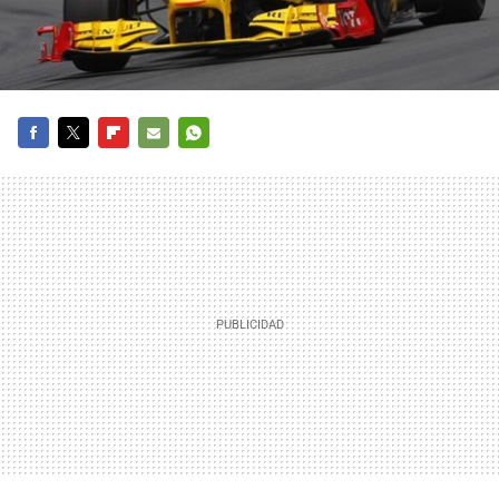
FACEBOOK
TWITTER
FLIPBOARD
E-
WHATSAPP
MAIL