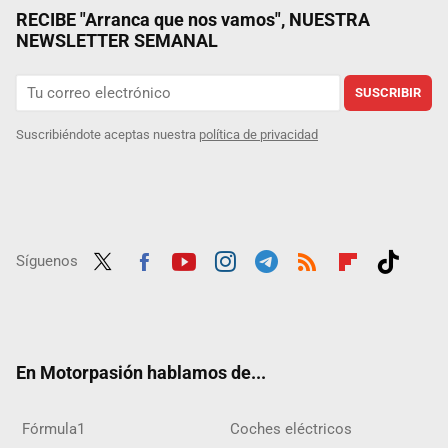
RECIBE "Arranca que nos vamos", NUESTRA
NEWSLETTER SEMANAL
SUSCRIBIR
Suscribiéndote aceptas nuestra
política de privacidad
Síguenos
Twit
Fac
Yout
Inst
Tele
RSS
Flip
Tikt
ter
ebo
ube
agra
gra
boar
ok
ok
m
m
d
En Motorpasión hablamos de...
Fórmula1
Coches eléctricos