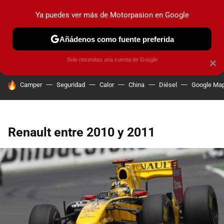
Ya puedes ver más de Motorpasion en Google
PRUEBAS
COCHES ELÉCTRICOS
OBSERVATORIO
F1
Añádenos como fuente preferida
Solo necesitas una cuenta de Google
×
HOY SE HABLA DE
Camper
Seguridad
Calor
China
Diésel
Google Ma
Renault entre 2010 y 2011