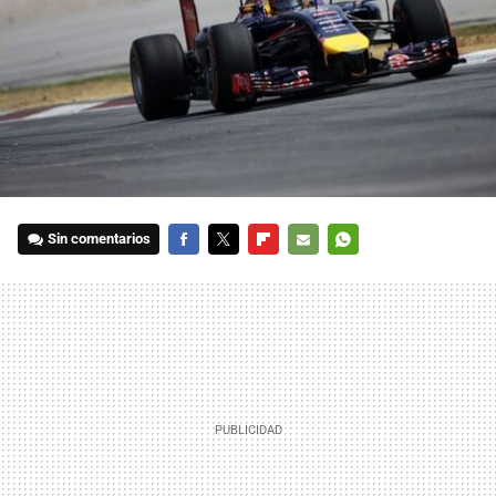
Sin comentarios
FACEBOOK
TWITTER
FLIPBOARD
E-
WHATSAPP
MAIL