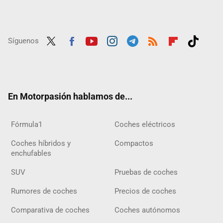
Síguenos
Twit
Fac
Yout
Inst
Tele
RSS
Flip
Tikt
ter
ebo
ube
agra
gra
boar
ok
ok
m
m
d
En Motorpasión hablamos de...
Fórmula1
Coches eléctricos
Coches híbridos y
Compactos
enchufables
SUV
Pruebas de coches
Rumores de coches
Precios de coches
Comparativa de coches
Coches autónomos