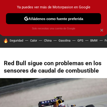
Ya puedes ver más de Motorpasion en Google
PRUEBAS
COCHES ELÉCTRICOS
OBSERVATORIO
F1
Añádenos como fuente preferida
Solo necesitas una cuenta de Google
×
HOY SE HABLA DE
Seguridad
Calor
China
Gasolina
GPS
BMW
F
Red Bull sigue con problemas en los
sensores de caudal de combustible