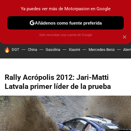
Ya puedes ver más de Motorpasion en Google
PRUEBAS
COCHES ELÉCTRICOS
OBSERVATORIO
F1
Añádenos como fuente preferida
Solo necesitas una cuenta de Google
×
HOY SE HABLA DE
DGT
China
Gasolina
Xiaomi
Mercedes-Benz
Alem
Rally Acrópolis 2012: Jari-Matti
Latvala primer líder de la prueba