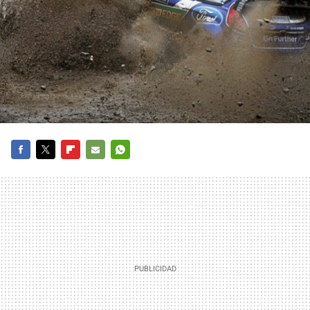
FACEBOOK
TWITTER
FLIPBOARD
E-
WHATSAPP
MAIL