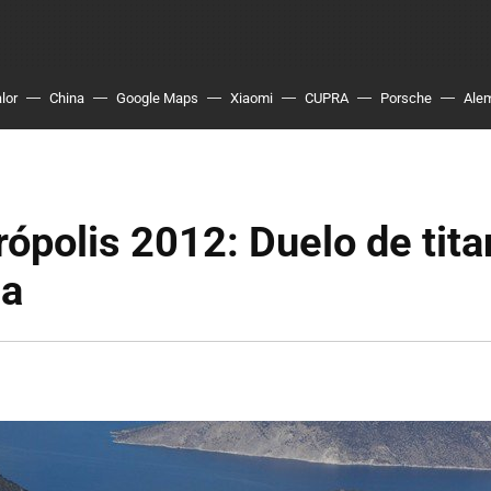
lor
China
Google Maps
Xiaomi
CUPRA
Porsche
Ale
rópolis 2012: Duelo de tit
ia