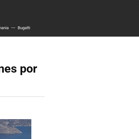
mania
Bugatti
anes por