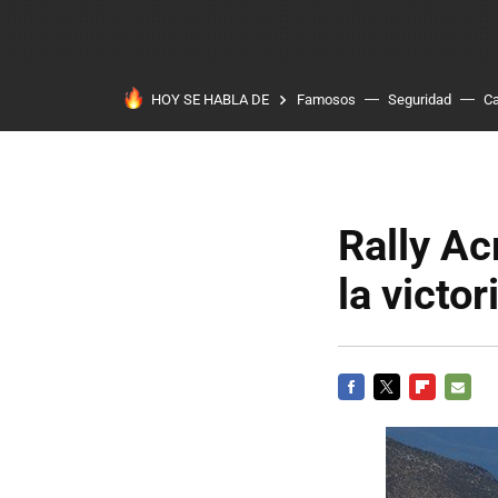
HOY SE HABLA DE
Famosos
Seguridad
Ca
Rally Ac
la victor
FACEBOOK
TWITTER
FLIPBOARD
E-
MAIL