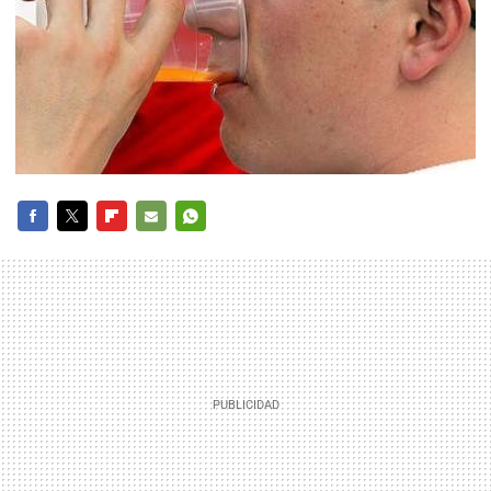
FACEBOOK
TWITTER
FLIPBOARD
E-
WHATSAPP
MAIL