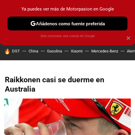
Ya puedes ver más de Motorpasion en Google
PRUEBAS
COCHES ELÉCTRICOS
OBSERVATORIO
F1
Añádenos como fuente preferida
Solo necesitas una cuenta de Google
×
HOY SE HABLA DE
DGT
China
Gasolina
Xiaomi
Mercedes-Benz
Alem
Raikkonen casi se duerme en
Australia