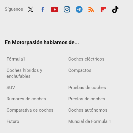
Síguenos
Twit
Fac
Yout
Inst
Tele
RSS
Flip
Tikt
ter
ebo
ube
agra
gra
boar
ok
ok
m
m
d
En Motorpasión hablamos de...
Fórmula1
Coches eléctricos
Coches híbridos y
Compactos
enchufables
SUV
Pruebas de coches
Rumores de coches
Precios de coches
Comparativa de coches
Coches autónomos
Futuro
Mundial de Fórmula 1