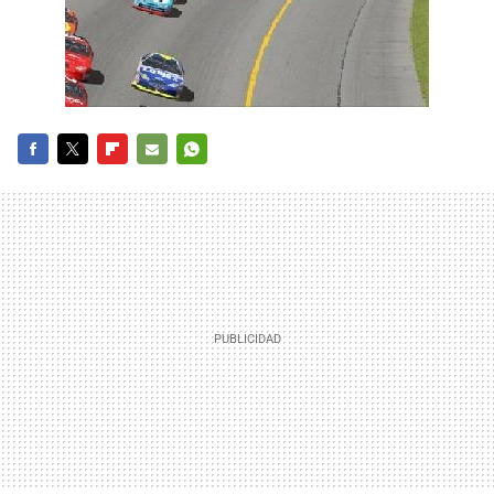
FACEBOOK
TWITTER
FLIPBOARD
E-
WHATSAPP
MAIL