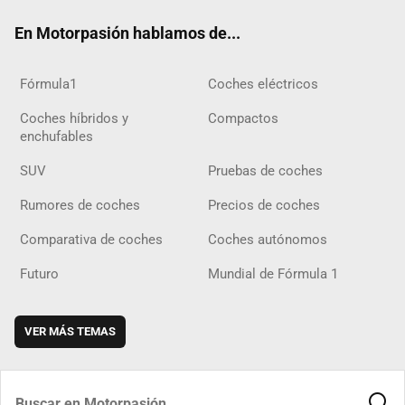
ok
m
m
d
En Motorpasión hablamos de...
Fórmula1
Coches eléctricos
Coches híbridos y
Compactos
enchufables
SUV
Pruebas de coches
Rumores de coches
Precios de coches
Comparativa de coches
Coches autónomos
Futuro
Mundial de Fórmula 1
VER MÁS TEMAS