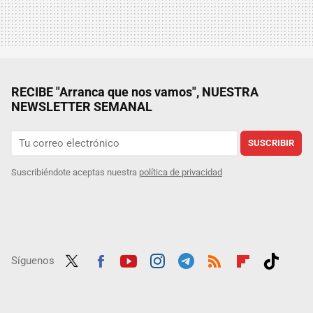
RECIBE "Arranca que nos vamos", NUESTRA
NEWSLETTER SEMANAL
SUSCRIBIR
Suscribiéndote aceptas nuestra
política de privacidad
Síguenos
Twit
Fac
Yout
Inst
Tele
RSS
Flip
Tikt
ter
ebo
ube
agra
gra
boar
ok