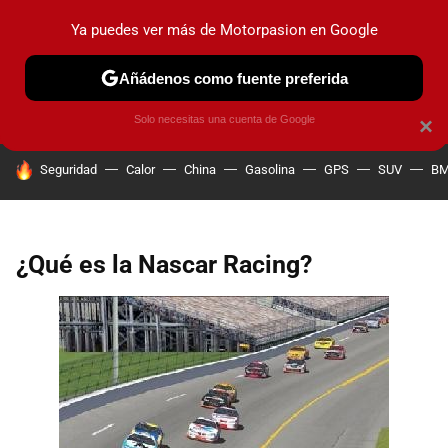
Ya puedes ver más de Motorpasion en Google
PRUEBAS
COCHES ELÉCTRICOS
OBSERVATORIO
F1
Añádenos como fuente preferida
Solo necesitas una cuenta de Google
×
HOY SE HABLA DE
Seguridad
Calor
China
Gasolina
GPS
SUV
B
¿Qué es la Nascar Racing?