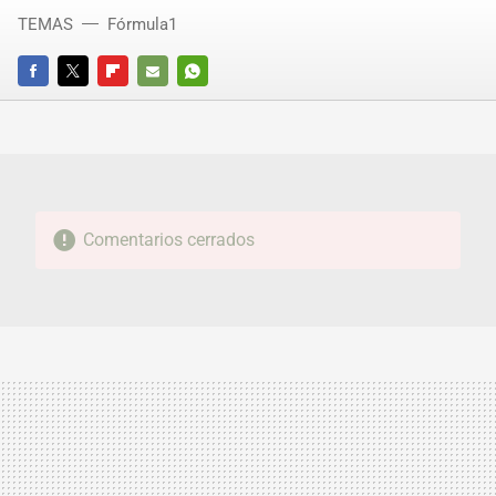
TEMAS
Fórmula1
FACEBOOK
TWITTER
FLIPBOARD
E-
WHATSAPP
MAIL
Comentarios cerrados