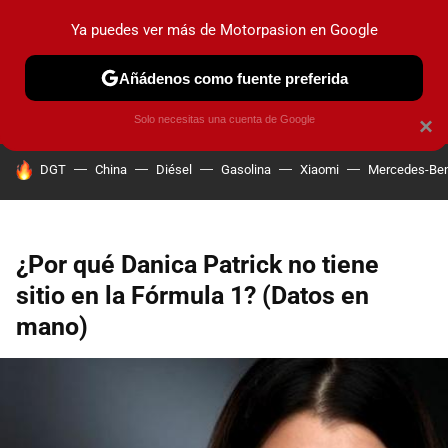
Ya puedes ver más de Motorpasion en Google
PRUEBAS
COCHES ELÉCTRICOS
OBSERVATORIO
F1
Añádenos como fuente preferida
Solo necesitas una cuenta de Google
×
HOY SE HABLA DE
DGT
China
Diésel
Gasolina
Xiaomi
Mercedes-Be
¿Por qué Danica Patrick no tiene
sitio en la Fórmula 1? (Datos en
mano)