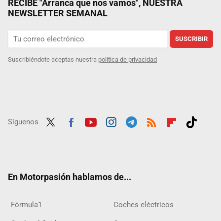
RECIBE "Arranca que nos vamos", NUESTRA
NEWSLETTER SEMANAL
SUSCRIBIR
Suscribiéndote aceptas nuestra
política de privacidad
Síguenos
Twit
Fac
Yout
Inst
Tele
RSS
Flip
Tikt
ter
ebo
ube
agra
gra
boar
ok
ok
m
m
d
En Motorpasión hablamos de...
Fórmula1
Coches eléctricos