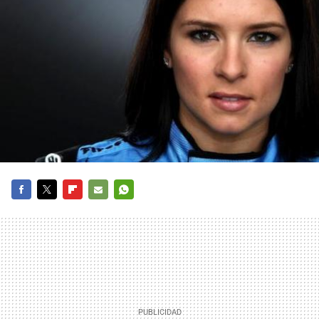
FACEBOOK
TWITTER
FLIPBOARD
E-
WHATSAPP
MAIL