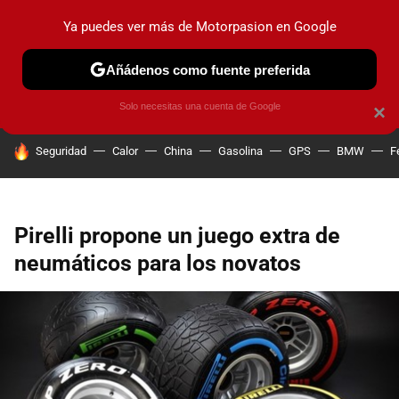
Ya puedes ver más de Motorpasion en Google
PRUEBAS
COCHES ELÉCTRICOS
OBSERVATORIO
F1
Añádenos como fuente preferida
Solo necesitas una cuenta de Google
×
HOY SE HABLA DE
Seguridad
Calor
China
Gasolina
GPS
BMW
F
Pirelli propone un juego extra de
neumáticos para los novatos