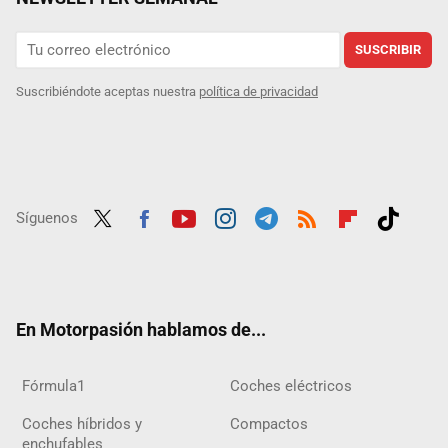
SUSCRIBIR
Suscribiéndote aceptas nuestra
política de privacidad
Síguenos
Twit
Fac
Yout
Inst
Tele
RSS
Flip
Tikt
ter
ebo
ube
agra
gra
boar
ok
ok
m
m
d
En Motorpasión hablamos de...
Fórmula1
Coches eléctricos
Coches híbridos y
Compactos
enchufables