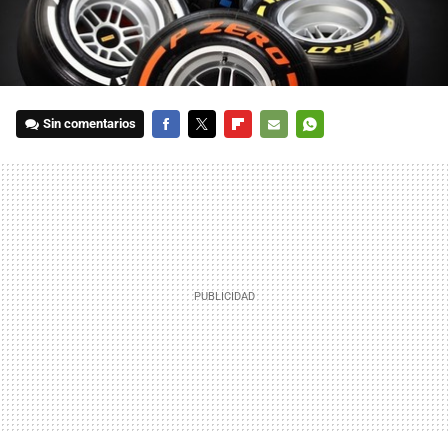
Sin comentarios
FACEBOOK
TWITTER
FLIPBOARD
E-
WHATSAPP
MAIL