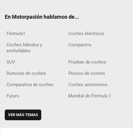
ter
ebo
ube
agra
gra
boar
ok
ok
m
m
d
En Motorpasión hablamos de...
Fórmula1
Coches eléctricos
Coches híbridos y
Compactos
enchufables
SUV
Pruebas de coches
Rumores de coches
Precios de coches
Comparativa de coches
Coches autónomos
Futuro
Mundial de Fórmula 1
VER MÁS TEMAS