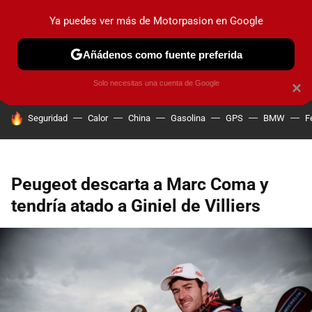
Ya puedes ver más de Motorpasion en Google
PRUEBAS
COCHES ELÉCTRICOS
OBSERVATORIO
F1
Añádenos como fuente preferida
Solo necesitas una cuenta de Google
×
HOY SE HABLA DE
Seguridad
Calor
China
Gasolina
GPS
BMW
F
Peugeot descarta a Marc Coma y
tendría atado a Giniel de Villiers