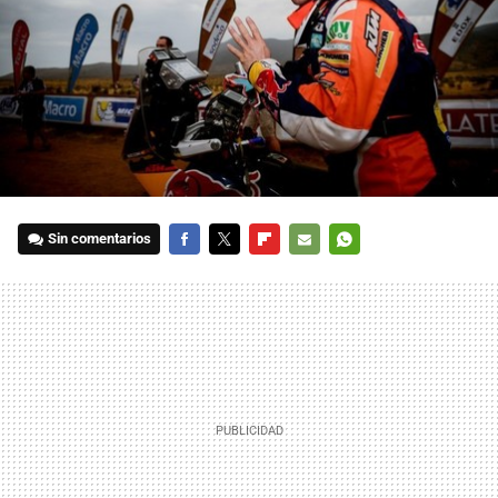
Sin comentarios
FACEBOOK
TWITTER
FLIPBOARD
E-
WHATSAPP
MAIL