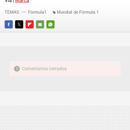
Vía |
Marca
TEMAS
Fórmula1
Mundial de Fórmula 1
FACEBOOK
TWITTER
FLIPBOARD
E-
WHATSAPP
MAIL
Comentarios cerrados