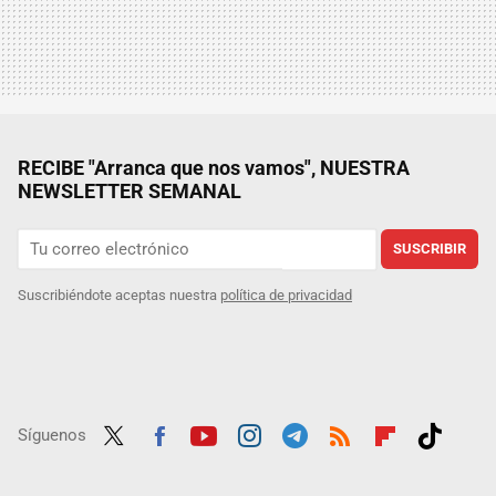
RECIBE "Arranca que nos vamos", NUESTRA
NEWSLETTER SEMANAL
SUSCRIBIR
Suscribiéndote aceptas nuestra
política de privacidad
Síguenos
Twit
Fac
Yout
Inst
Tele
RSS
Flip
Tikt