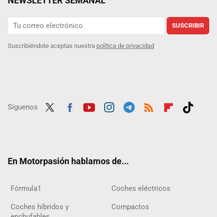
NEWSLETTER SEMANAL
SUSCRIBIR
Suscribiéndote aceptas nuestra
política de privacidad
Síguenos
Twit
Fac
Yout
Inst
Tele
RSS
Flip
Tikt
ter
ebo
ube
agra
gra
boar
ok
ok
m
m
d
En Motorpasión hablamos de...
Fórmula1
Coches eléctricos
Coches híbridos y
Compactos
enchufables