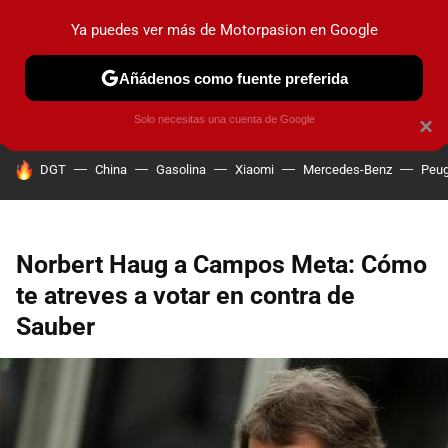
Ya puedes ver más de Motorpasion en Google
PRUEBAS
COCHES ELÉCTRICOS
OBSERVATORIO
F1
Añádenos como fuente preferida
Solo necesitas una cuenta de Google
×
HOY SE HABLA DE
DGT
China
Gasolina
Xiaomi
Mercedes-Benz
Peug
Norbert Haug a Campos Meta: Cómo
te atreves a votar en contra de
Sauber