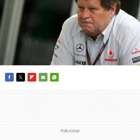
FACEBOOK
TWITTER
FLIPBOARD
E-
WHATSAPP
MAIL