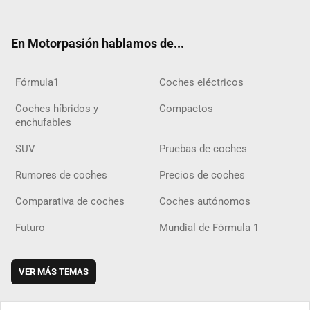
ter
ebo
ube
agra
gra
boar
ok
ok
m
m
d
En Motorpasión hablamos de...
Fórmula1
Coches eléctricos
Coches híbridos y
Compactos
enchufables
SUV
Pruebas de coches
Rumores de coches
Precios de coches
Comparativa de coches
Coches autónomos
Futuro
Mundial de Fórmula 1
VER MÁS TEMAS