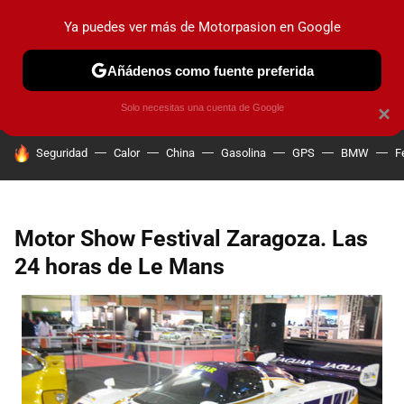
Ya puedes ver más de Motorpasion en Google
PRUEBAS
COCHES ELÉCTRICOS
OBSERVATORIO
F1
Añádenos como fuente preferida
Solo necesitas una cuenta de Google
×
HOY SE HABLA DE
Seguridad
Calor
China
Gasolina
GPS
BMW
F
Motor Show Festival Zaragoza. Las
24 horas de Le Mans