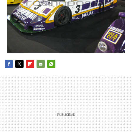
FACEBOOK
TWITTER
FLIPBOARD
E-
WHATSAPP
MAIL