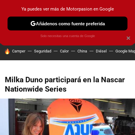
Ya puedes ver más de Motorpasion en Google
PRUEBAS
COCHES ELÉCTRICOS
OBSERVATORIO
F1
Añádenos como fuente preferida
Solo necesitas una cuenta de Google
×
HOY SE HABLA DE
Camper
Seguridad
Calor
China
Diésel
Google Ma
Milka Duno participará en la Nascar
Nationwide Series