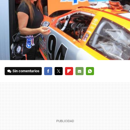
Sin comentarios
FACEBOOK
TWITTER
FLIPBOARD
E-
WHATSAPP
MAIL