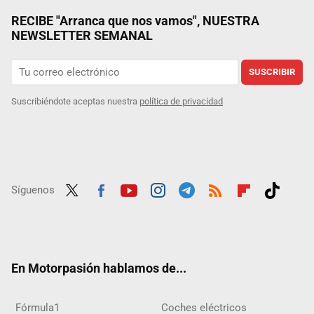
RECIBE "Arranca que nos vamos", NUESTRA
NEWSLETTER SEMANAL
SUSCRIBIR
Suscribiéndote aceptas nuestra
política de privacidad
Síguenos
Twit
Fac
Yout
Inst
Tele
RSS
Flip
Tikt
ter
ebo
ube
agra
gra
boar
ok
ok
m
m
d
En Motorpasión hablamos de...
Fórmula1
Coches eléctricos