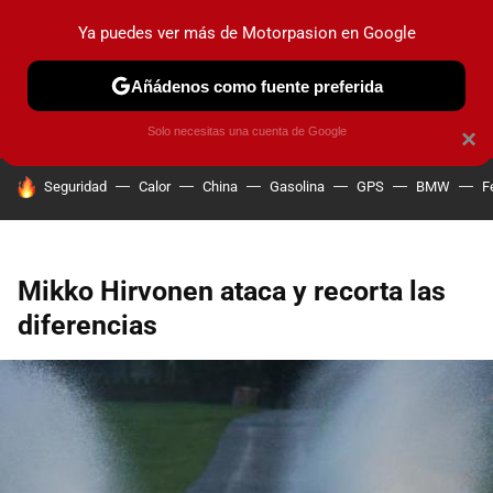
Ya puedes ver más de Motorpasion en Google
PRUEBAS
COCHES ELÉCTRICOS
OBSERVATORIO
F1
Añádenos como fuente preferida
Solo necesitas una cuenta de Google
×
HOY SE HABLA DE
Seguridad
Calor
China
Gasolina
GPS
BMW
F
Mikko Hirvonen ataca y recorta las
diferencias