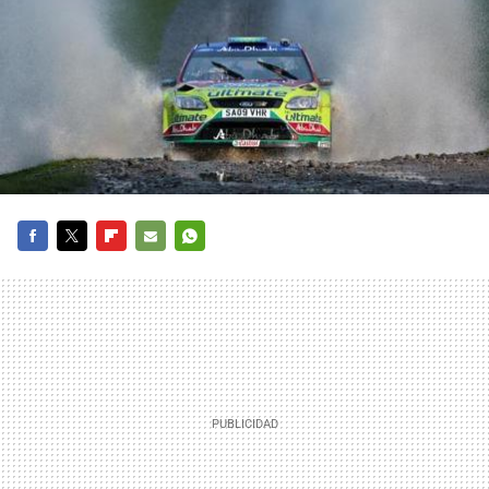
FACEBOOK
TWITTER
FLIPBOARD
E-
WHATSAPP
MAIL