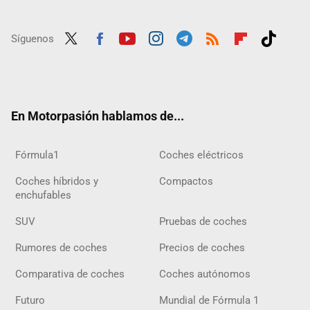
Síguenos
Twit
Fac
Yout
Inst
Tele
RSS
Flip
Tikt
ter
ebo
ube
agra
gra
boar
ok
ok
m
m
d
En Motorpasión hablamos de...
Fórmula1
Coches eléctricos
Coches híbridos y
Compactos
enchufables
SUV
Pruebas de coches
Rumores de coches
Precios de coches
Comparativa de coches
Coches autónomos
Futuro
Mundial de Fórmula 1