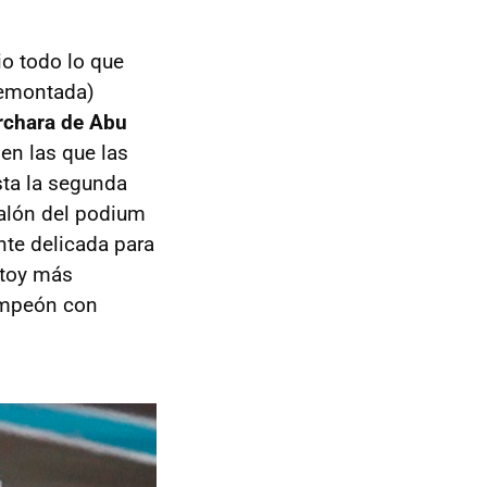
o todo lo que
remontada)
archara de Abu
 en las que las
sta la segunda
calón del podium
nte delicada para
stoy más
campeón con