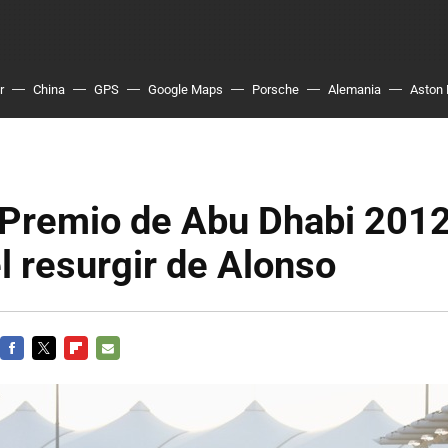
r
China
GPS
Google Maps
Porsche
Alemania
Aston 
Premio de Abu Dhabi 2012
l resurgir de Alonso
FACEBOOK
TWITTER
FLIPBOARD
E-
MAIL