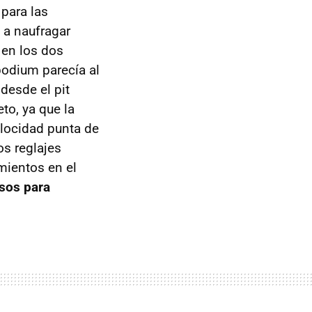
 para las
 a naufragar
 en los dos
 podium parecía al
 desde el pit
to, ya que la
locidad punta de
os reglajes
mientos en el
osos para