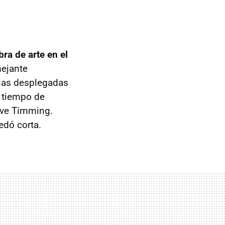
bra de arte en el
mejante
llas desplegadas
 tiempo de
Live Timming.
edó corta.