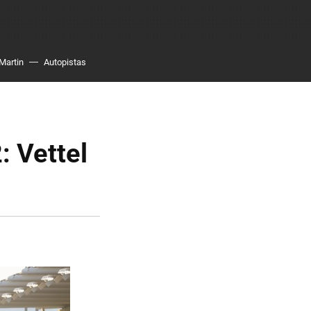
Martin
Autopistas
: Vettel