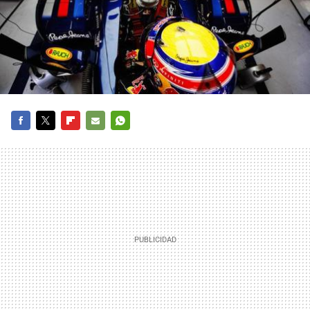
FACEBOOK
TWITTER
FLIPBOARD
E-
WHATSAPP
MAIL