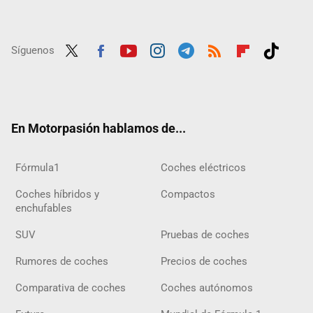
Síguenos
Twit
Fac
Yout
Inst
Tele
RSS
Flip
Tikt
ter
ebo
ube
agra
gra
boar
ok
ok
m
m
d
En Motorpasión hablamos de...
Fórmula1
Coches eléctricos
Coches híbridos y
Compactos
enchufables
SUV
Pruebas de coches
Rumores de coches
Precios de coches
Comparativa de coches
Coches autónomos