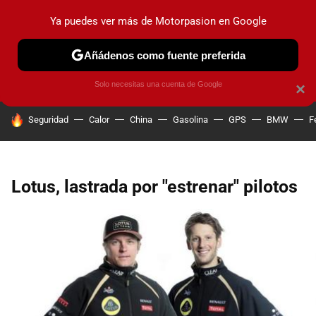
Ya puedes ver más de Motorpasion en Google
PRUEBAS
COCHES ELÉCTRICOS
OBSERVATORIO
F1
Añádenos como fuente preferida
Solo necesitas una cuenta de Google
×
HOY SE HABLA DE
Seguridad
Calor
China
Gasolina
GPS
BMW
F
Lotus, lastrada por "estrenar" pilotos