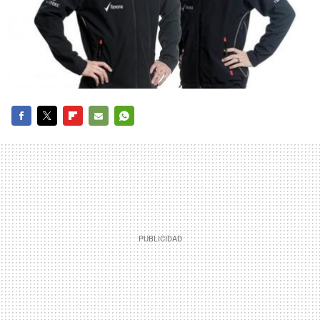
FACEBOOK
TWITTER
FLIPBOARD
E-
WHATSAPP
MAIL