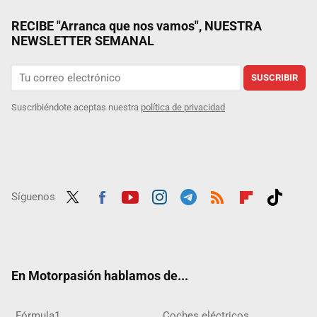
RECIBE "Arranca que nos vamos", NUESTRA
NEWSLETTER SEMANAL
SUSCRIBIR
Suscribiéndote aceptas nuestra
política de privacidad
Síguenos
Twit
Fac
Yout
Inst
Tele
RSS
Flip
Tikt
ter
ebo
ube
agra
gra
boar
ok
ok
m
m
d
En Motorpasión hablamos de...
Fórmula1
Coches eléctricos