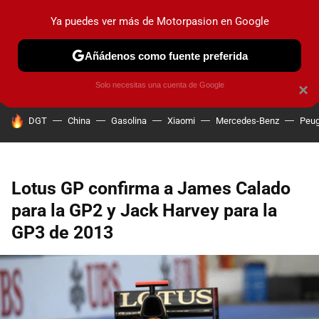
Ya puedes ver más de Motorpasion en Google
PRUEBAS
COCHES ELÉCTRICOS
OBSERVATORIO
F1
Añádenos como fuente preferida
Solo necesitas una cuenta de Google
×
HOY SE HABLA DE
DGT
China
Gasolina
Xiaomi
Mercedes-Benz
Peug
Lotus GP confirma a James Calado
para la GP2 y Jack Harvey para la
GP3 de 2013