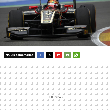
Sin comentarios
FACEBOOK
TWITTER
FLIPBOARD
E-
WHATSAPP
MAIL