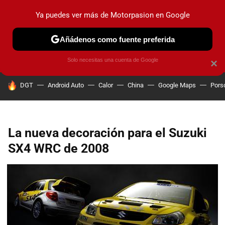
Ya puedes ver más de Motorpasion en Google
PRUEBAS
COCHES ELÉCTRICOS
OBSERVATORIO
F1
Añádenos como fuente preferida
Solo necesitas una cuenta de Google
×
HOY SE HABLA DE
DGT
Android Auto
Calor
China
Google Maps
Pors
La nueva decoración para el Suzuki
SX4 WRC de 2008