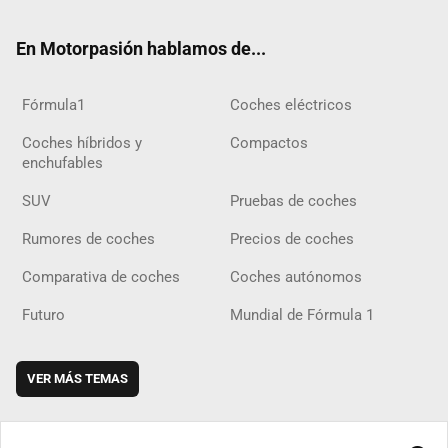
ok
m
m
d
En Motorpasión hablamos de...
Fórmula1
Coches eléctricos
Coches híbridos y
Compactos
enchufables
SUV
Pruebas de coches
Rumores de coches
Precios de coches
Comparativa de coches
Coches autónomos
Futuro
Mundial de Fórmula 1
VER MÁS TEMAS