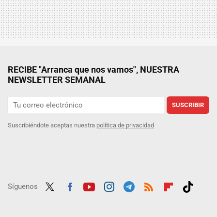
RECIBE "Arranca que nos vamos", NUESTRA
NEWSLETTER SEMANAL
SUSCRIBIR
Suscribiéndote aceptas nuestra
política de privacidad
Síguenos
Twit
Fac
Yout
Inst
Tele
RSS
Flip
Tikt
ter
ebo
ube
agra
gra
boar
ok