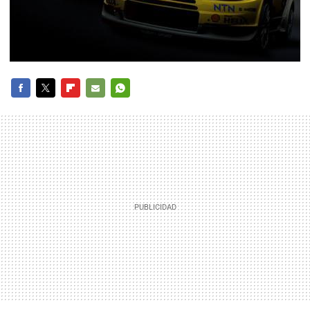
FACEBOOK
TWITTER
FLIPBOARD
E-
WHATSAPP
MAIL