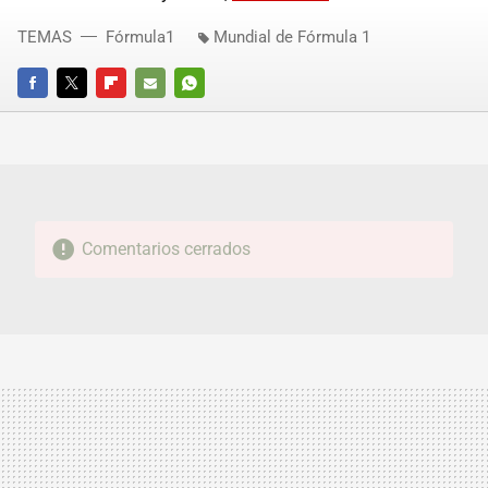
TEMAS
Fórmula1
Mundial de Fórmula 1
FACEBOOK
TWITTER
FLIPBOARD
E-
WHATSAPP
MAIL
Comentarios cerrados