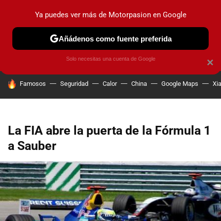
Ya puedes ver más de Motorpasion en Google
PRUEBAS
COCHES ELÉCTRICOS
OBSERVATORIO
F1
Añádenos como fuente preferida
Solo necesitas una cuenta de Google
×
HOY SE HABLA DE
Famosos
Seguridad
Calor
China
Google Maps
Xi
La FIA abre la puerta de la Fórmula 1
a Sauber