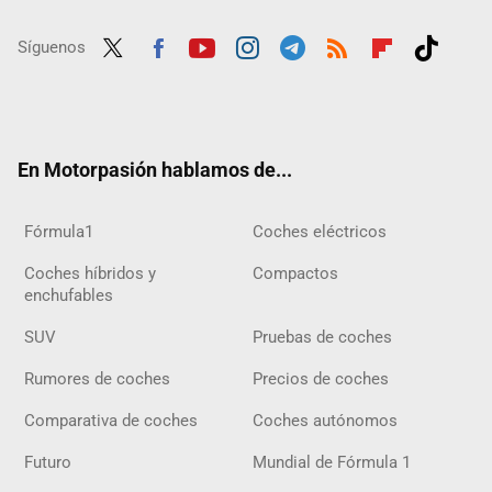
Síguenos
Twit
Fac
Yout
Inst
Tele
RSS
Flip
Tikt
ter
ebo
ube
agra
gra
boar
ok
ok
m
m
d
En Motorpasión hablamos de...
Fórmula1
Coches eléctricos
Coches híbridos y
Compactos
enchufables
SUV
Pruebas de coches
Rumores de coches
Precios de coches
Comparativa de coches
Coches autónomos
Futuro
Mundial de Fórmula 1