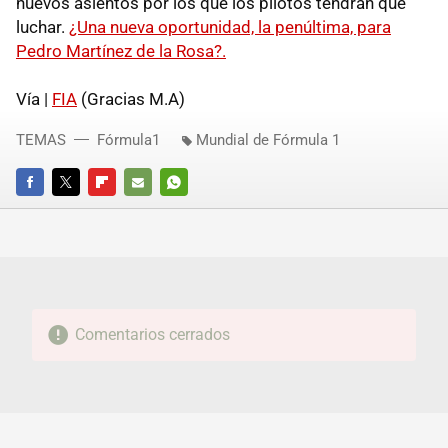
nuevos asientos por los que los pilotos tendrán que
luchar.
¿Una nueva oportunidad, la penúltima, para
Pedro Martínez de la Rosa?.
Vía |
FIA
(Gracias M.A)
TEMAS
Fórmula1
Mundial de Fórmula 1
FACEBOOK
TWITTER
FLIPBOARD
E-
WHATSAPP
MAIL
Comentarios cerrados