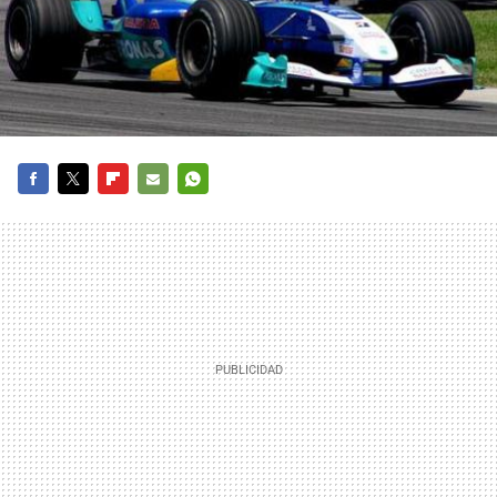
FACEBOOK
TWITTER
FLIPBOARD
E-
WHATSAPP
MAIL