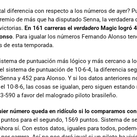
tal diferencia con respecto a los números de ayer? P
remio de más que ha disputado Senna, la verdadera d
ictorias.
En 161 carreras el
verdadero
Magic logró 41
lonso
. Para igualar los números Fernando Alonso ten
as de esta temporada.
stema de puntuación más lógico y más cercano a l
l sistema de puntuación de 10-6-4, la diferencia segu
Senna y 452 para Alonso. Y si los datos anteriores n
 el 10-8-6, las cosas se igualan, pero siguen estando
3-590 a favor del malogrado piloto brasileño.
uier número queda en ridículo si lo comparamos con
puntos para el segundo, 1569 puntos. Sistema de se
hora sí. Con estos datos, iguales para todos, podem
or carrera. Así no nos dará igual si un piloto ha viv