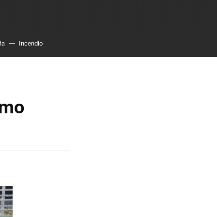
ña
Incendio
ómo