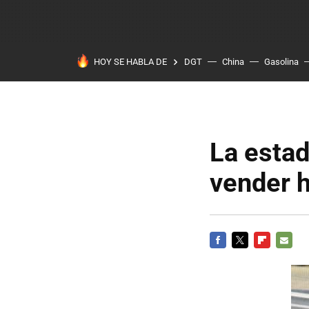
HOY SE HABLA DE
DGT
China
Gasolina
La estad
vender h
FACEBOOK
TWITTER
FLIPBOARD
E-
MAIL