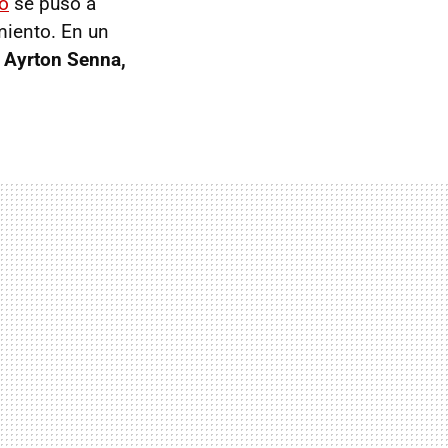
mo
se puso a
imiento. En un
 Ayrton Senna,