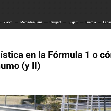
Xiaomi
Mercedes-Benz
Peugeot
Bugatti
Energía
Espa
ística en la Fórmula 1 o c
umo (y II)