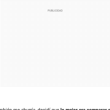
mbién me aburría, decidí que
lo mejor era comparar 