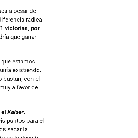
ues a pesar de
iferencia radica
 victorias, por
dría que ganar
o que estamos
iría existiendo.
o bastan, con el
 muy a favor de
 el
Kaiser
.
is puntos para el
os sacar la
ido en la década