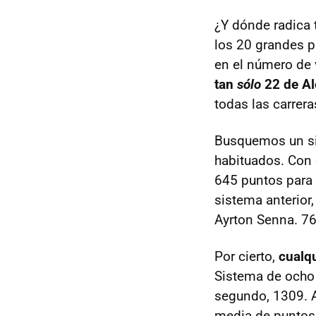
¿Y dónde radica 
los 20 grandes p
en el número de v
tan
sólo
22 de A
todas las carrer
Busquemos un si
habituados. Con e
645 puntos para 
sistema anterior,
Ayrton Senna. 76
Por cierto,
cualq
Sistema de ocho 
segundo, 1309. A
media de puntos p