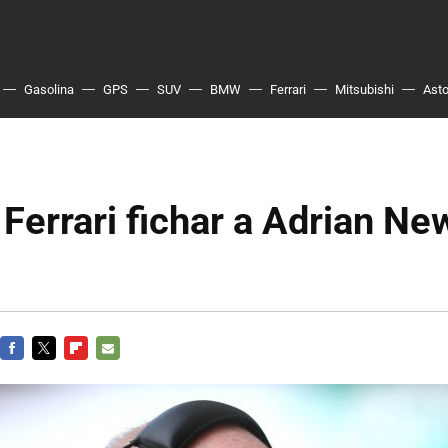
Gasolina
GPS
SUV
BMW
Ferrari
Mitsubishi
Asto
 Ferrari fichar a Adrian N
FACEBOOK
TWITTER
FLIPBOARD
E-
MAIL