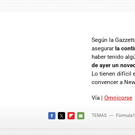
Según la Gazzetta
asegurar
la cont
haber tenido al
de ayer un nove
Lo tienen difícil
convencer a New
Vía |
Omnicorse
TEMAS
Fórmula1
FACEBOOK
TWITTER
FLIPBOARD
E-
MAIL