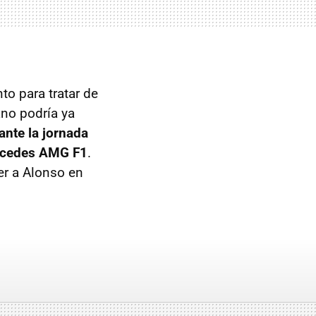
to para tratar de
iano podría ya
ante la jornada
ercedes AMG F1
.
ner a Alonso en