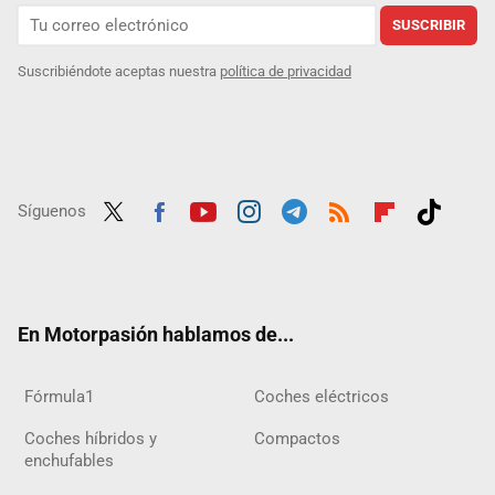
SUSCRIBIR
Suscribiéndote aceptas nuestra
política de privacidad
Síguenos
Twit
Fac
Yout
Inst
Tele
RSS
Flip
Tikt
ter
ebo
ube
agra
gra
boar
ok
ok
m
m
d
En Motorpasión hablamos de...
Fórmula1
Coches eléctricos
Coches híbridos y
Compactos
enchufables