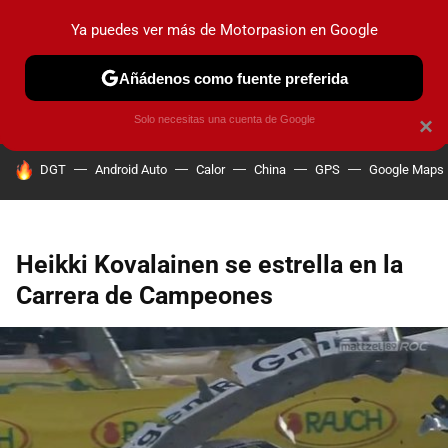
Ya puedes ver más de Motorpasion en Google
PRUEBAS
COCHES ELÉCTRICOS
OBSERVATORIO
F1
Añádenos como fuente preferida
Solo necesitas una cuenta de Google
×
HOY SE HABLA DE
DGT
Android Auto
Calor
China
GPS
Google Maps
Heikki Kovalainen se estrella en la
Carrera de Campeones