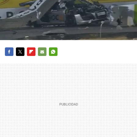
FACEBOOK
TWITTER
FLIPBOARD
E-
WHATSAPP
MAIL