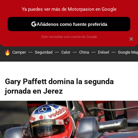
Ya puedes ver más de Motorpasion en Google
PRUEBAS
COCHES ELÉCTRICOS
OBSERVATORIO
F1
Añádenos como fuente preferida
Solo necesitas una cuenta de Google
×
HOY SE HABLA DE
Camper
Seguridad
Calor
China
Diésel
Google Ma
Gary Paffett domina la segunda
jornada en Jerez