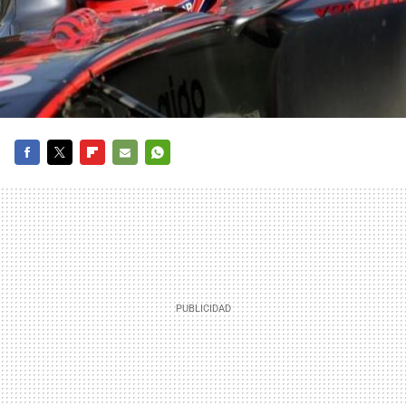
FACEBOOK
TWITTER
FLIPBOARD
E-
WHATSAPP
MAIL