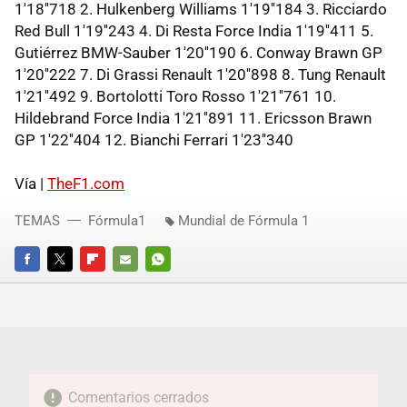
1'18''718 2. Hulkenberg Williams 1'19''184 3. Ricciardo
Red Bull 1'19''243 4. Di Resta Force India 1'19''411 5.
Gutiérrez BMW-Sauber 1'20''190 6. Conway Brawn GP
1'20''222 7. Di Grassi Renault 1'20''898 8. Tung Renault
1'21''492 9. Bortolotti Toro Rosso 1'21''761 10.
Hildebrand Force India 1'21''891 11. Ericsson Brawn
GP 1'22''404 12. Bianchi Ferrari 1'23''340
Vía |
TheF1.com
TEMAS
Fórmula1
Mundial de Fórmula 1
FACEBOOK
TWITTER
FLIPBOARD
E-
WHATSAPP
MAIL
Comentarios cerrados