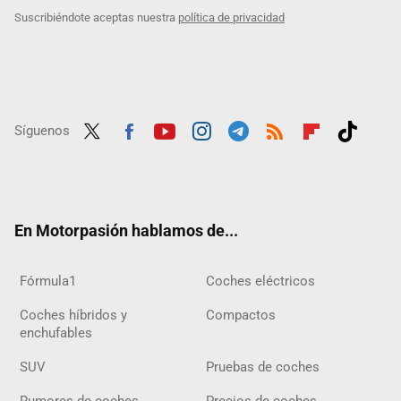
Suscribiéndote aceptas nuestra
política de privacidad
Síguenos
Twit
Fac
Yout
Inst
Tele
RSS
Flip
Tikt
ter
ebo
ube
agra
gra
boar
ok
ok
m
m
d
En Motorpasión hablamos de...
Fórmula1
Coches eléctricos
Coches híbridos y
Compactos
enchufables
SUV
Pruebas de coches