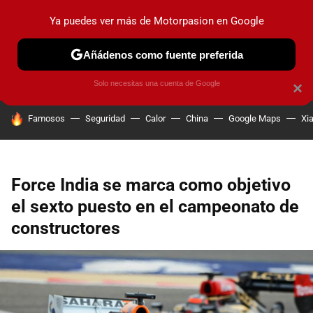
Ya puedes ver más de Motorpasion en Google
PRUEBAS
COCHES ELÉCTRICOS
OBSERVATORIO
F1
Añádenos como fuente preferida
Solo necesitas una cuenta de Google
×
HOY SE HABLA DE
Famosos
Seguridad
Calor
China
Google Maps
Xi
Force India se marca como objetivo
el sexto puesto en el campeonato de
constructores