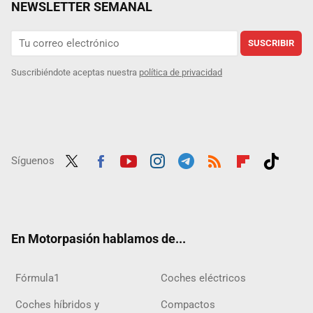
NEWSLETTER SEMANAL
SUSCRIBIR
Suscribiéndote aceptas nuestra
política de privacidad
Síguenos
Twit
Fac
Yout
Inst
Tele
RSS
Flip
Tikt
ter
ebo
ube
agra
gra
boar
ok
ok
m
m
d
En Motorpasión hablamos de...
Fórmula1
Coches eléctricos
Coches híbridos y
Compactos