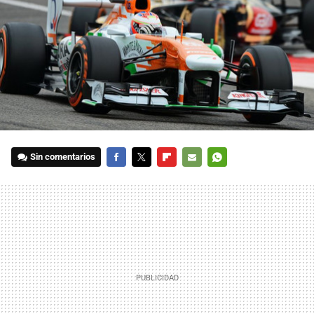
Sin comentarios
FACEBOOK
TWITTER
FLIPBOARD
E-
WHATSAPP
MAIL