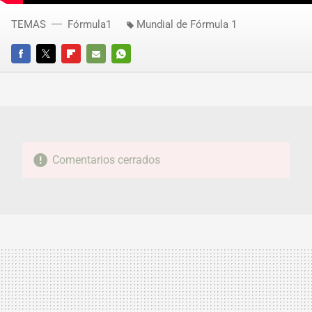
TEMAS
Fórmula1
Mundial de Fórmula 1
FACEBOOK
TWITTER
FLIPBOARD
E-
WHATSAPP
MAIL
Comentarios cerrados