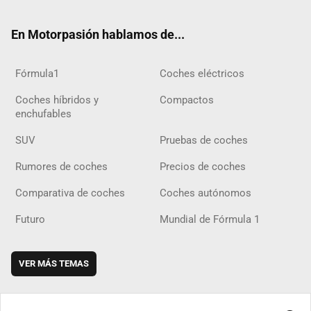
ok
m
m
d
En Motorpasión hablamos de...
Fórmula1
Coches eléctricos
Coches híbridos y
Compactos
enchufables
SUV
Pruebas de coches
Rumores de coches
Precios de coches
Comparativa de coches
Coches autónomos
Futuro
Mundial de Fórmula 1
VER MÁS TEMAS