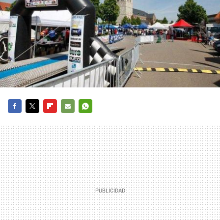
FACEBOOK
TWITTER
FLIPBOARD
E-
WHATSAPP
MAIL