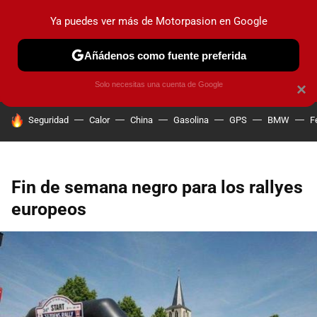
Ya puedes ver más de Motorpasion en Google
PRUEBAS
COCHES ELÉCTRICOS
OBSERVATORIO
F1
Añádenos como fuente preferida
Solo necesitas una cuenta de Google
×
HOY SE HABLA DE
Seguridad
Calor
China
Gasolina
GPS
BMW
F
Fin de semana negro para los rallyes
europeos