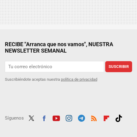
RECIBE "Arranca que nos vamos", NUESTRA
NEWSLETTER SEMANAL
SUSCRIBIR
Suscribiéndote aceptas nuestra
política de privacidad
Síguenos
Twit
Fac
Yout
Inst
Tele
RSS
Flip
Tikt
ter
ebo
ube
agra
gra
boar
ok