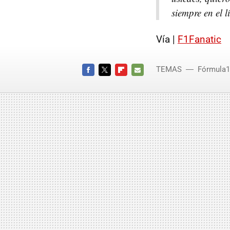
siempre en el l
Vía |
F1Fanatic
TEMAS
Fórmula1
FACEBOOK
TWITTER
FLIPBOARD
E-
MAIL