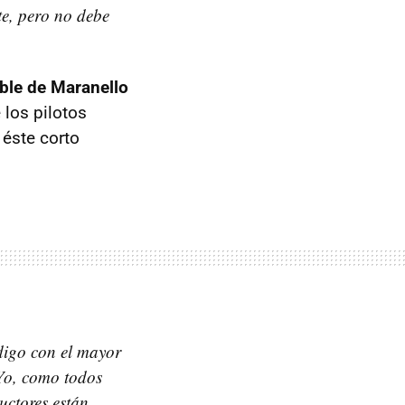
te, pero no debe
ble de Maranello
 los pilotos
éste corto
 digo con el mayor
 Yo, como todos
uctores están