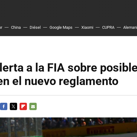
or
China
Diésel
Google Maps
Xiaomi
CUPRA
Aleman
alerta a la FIA sobre posibl
en el nuevo reglamento
FACEBOOK
TWITTER
FLIPBOARD
E-
MAIL