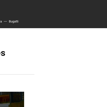
ia
Bugatti
es