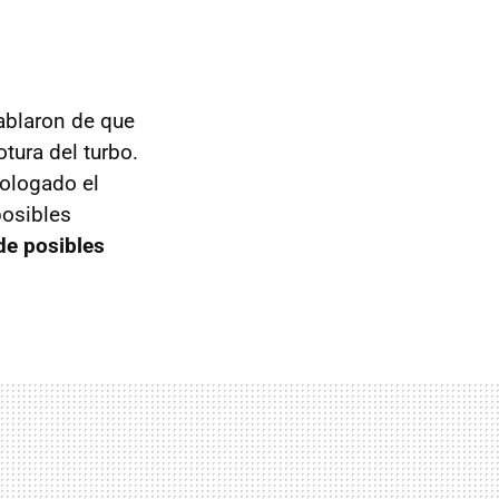
ablaron de que
tura del turbo.
mologado el
posibles
de posibles