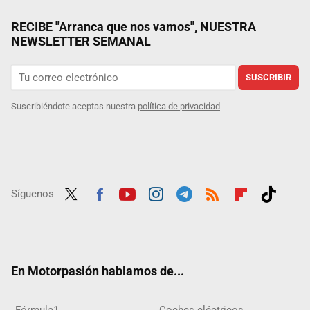
RECIBE "Arranca que nos vamos", NUESTRA
NEWSLETTER SEMANAL
SUSCRIBIR
Suscribiéndote aceptas nuestra
política de privacidad
Síguenos
Twit
Fac
Yout
Inst
Tele
RSS
Flip
Tikt
ter
ebo
ube
agra
gra
boar
ok
ok
m
m
d
En Motorpasión hablamos de...