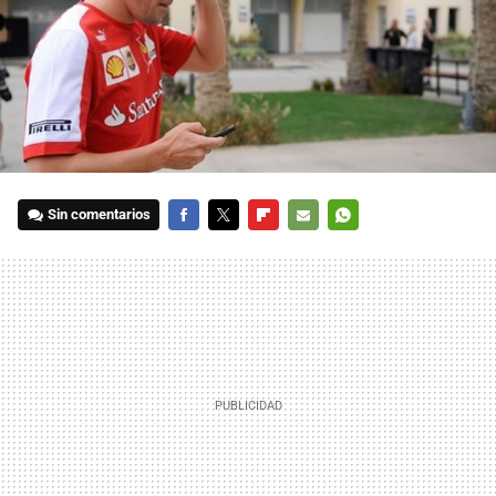
Sin comentarios
FACEBOOK
TWITTER
FLIPBOARD
E-
WHATSAPP
MAIL