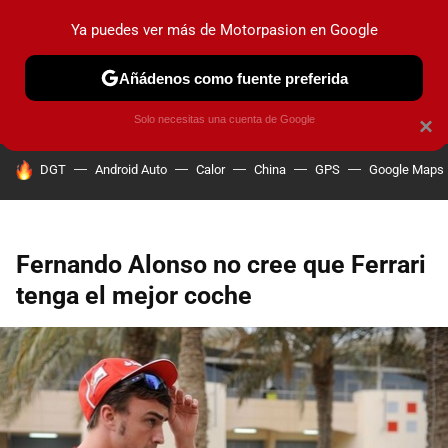
Ya puedes ver más de Motorpasion en Google
PRUEBAS
COCHES ELÉCTRICOS
OBSERVATORIO
F1
Añádenos como fuente preferida
Solo necesitas una cuenta de Google
×
HOY SE HABLA DE
DGT
Android Auto
Calor
China
GPS
Google Maps
Fernando Alonso no cree que Ferrari
tenga el mejor coche