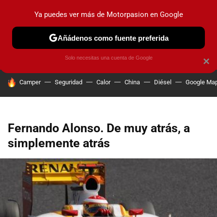
Ya puedes ver más de Motorpasion en Google
PRUEBAS
COCHES ELÉCTRICOS
OBSERVATORIO
F1
Añádenos como fuente preferida
Solo necesitas una cuenta de Google
×
HOY SE HABLA DE
Camper
Seguridad
Calor
China
Diésel
Google Ma
Fernando Alonso. De muy atrás, a
simplemente atrás