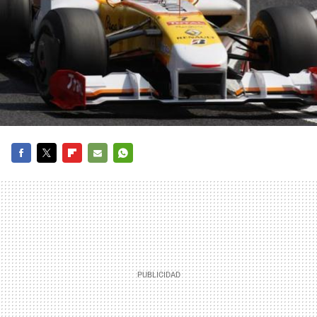
FACEBOOK
TWITTER
FLIPBOARD
E-
WHATSAPP
MAIL