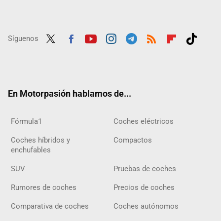
Síguenos
Twit
Fac
Yout
Inst
Tele
RSS
Flip
Tikt
ter
ebo
ube
agra
gra
boar
ok
ok
m
m
d
En Motorpasión hablamos de...
Fórmula1
Coches eléctricos
Coches híbridos y
Compactos
enchufables
SUV
Pruebas de coches
Rumores de coches
Precios de coches
Comparativa de coches
Coches autónomos