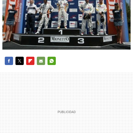
FACEBOOK
TWITTER
FLIPBOARD
E-
WHATSAPP
MAIL