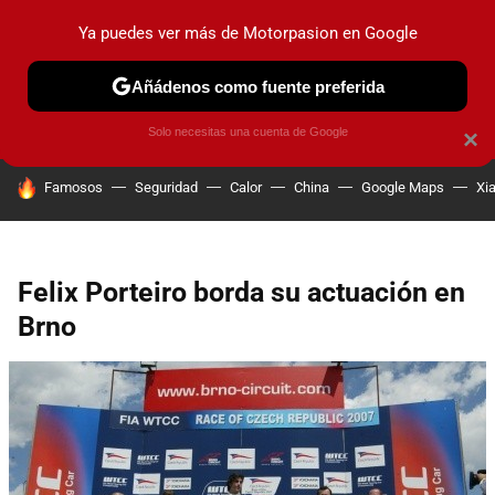
Ya puedes ver más de Motorpasion en Google
PRUEBAS
COCHES ELÉCTRICOS
OBSERVATORIO
F1
Añádenos como fuente preferida
Solo necesitas una cuenta de Google
×
HOY SE HABLA DE
Famosos
Seguridad
Calor
China
Google Maps
Xi
Felix Porteiro borda su actuación en
Brno