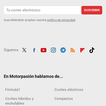
SUSCRIBIR
Suscribiéndote aceptas nuestra
política de privacidad
Síguenos
Twit
Fac
Yout
Inst
Tele
RSS
Flip
Tikt
ter
ebo
ube
agra
gra
boar
ok
ok
m
m
d
En Motorpasión hablamos de...
Fórmula1
Coches eléctricos
Coches híbridos y
Compactos
enchufables