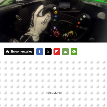
Sin comentarios
FACEBOOK
TWITTER
FLIPBOARD
E-
WHATSAPP
MAIL