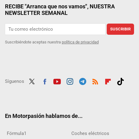
RECIBE "Arranca que nos vamos", NUESTRA
NEWSLETTER SEMANAL
SUSCRIBIR
Suscribiéndote aceptas nuestra
política de privacidad
Síguenos
Twit
Fac
Yout
Inst
Tele
RSS
Flip
Tikt
ter
ebo
ube
agra
gra
boar
ok
ok
m
m
d
En Motorpasión hablamos de...
Fórmula1
Coches eléctricos