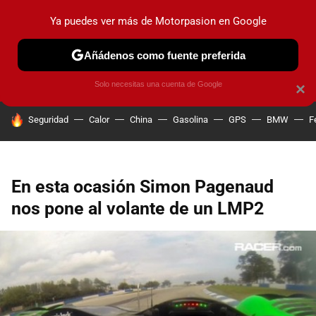
Ya puedes ver más de Motorpasion en Google
PRUEBAS
COCHES ELÉCTRICOS
OBSERVATORIO
F1
Añádenos como fuente preferida
Solo necesitas una cuenta de Google
×
HOY SE HABLA DE
Seguridad
Calor
China
Gasolina
GPS
BMW
F
En esta ocasión Simon Pagenaud
nos pone al volante de un LMP2