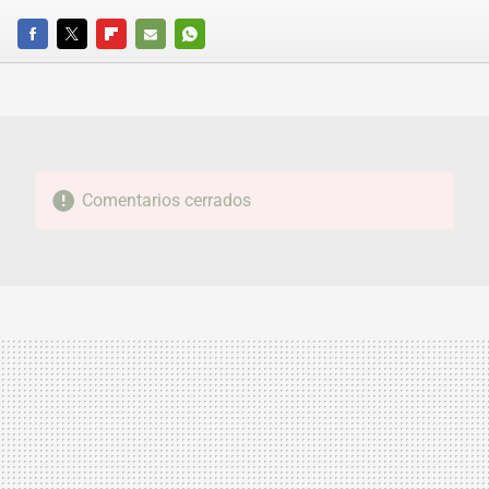
FACEBOOK
TWITTER
FLIPBOARD
E-
WHATSAPP
MAIL
Comentarios cerrados