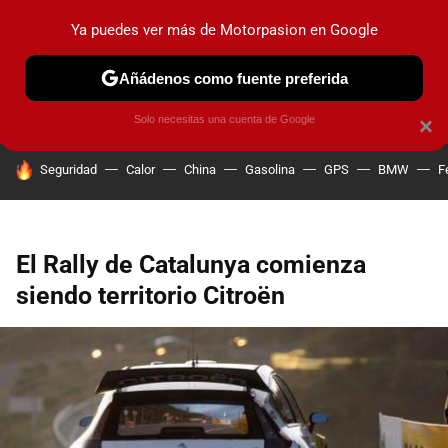
Ya puedes ver más de Motorpasion en Google
PRUEBAS
COCHES ELÉCTRICOS
OBSERVATORIO
F1
Añádenos como fuente preferida
Solo necesitas una cuenta de Google
×
HOY SE HABLA DE
Seguridad
Calor
China
Gasolina
GPS
BMW
F
El Rally de Catalunya comienza
siendo territorio Citroën