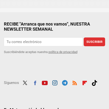
RECIBE "Arranca que nos vamos", NUESTRA
NEWSLETTER SEMANAL
SUSCRIBIR
Suscribiéndote aceptas nuestra
política de privacidad
Síguenos
Twit
Fac
Yout
Inst
Tele
RSS
Flip
Tikt
ter
ebo
ube
agra
gra
boar
ok
ok
m
m
d