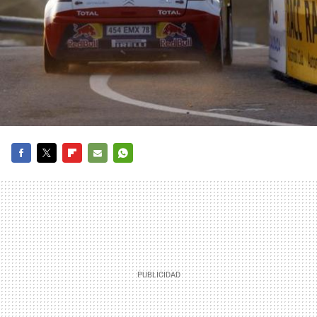
FACEBOOK
TWITTER
FLIPBOARD
E-
WHATSAPP
MAIL