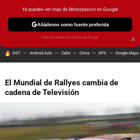
Ya puedes ver más de Motorpasion en Google
PRUEBAS
COCHES ELÉCTRICOS
OBSERVATORIO
F1
Añádenos como fuente preferida
Solo necesitas una cuenta de Google
×
HOY SE HABLA DE
DGT
Android Auto
Calor
China
GPS
Google Maps
El Mundial de Rallyes cambia de
cadena de Televisión