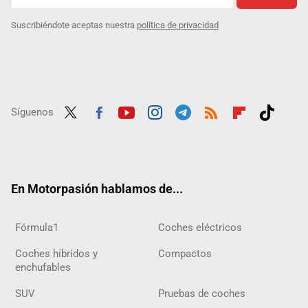
Suscribiéndote aceptas nuestra
política de privacidad
Síguenos
Twit
Fac
Yout
Inst
Tele
RSS
Flip
Tikt
ter
ebo
ube
agra
gra
boar
ok
ok
m
m
d
En Motorpasión hablamos de...
Fórmula1
Coches eléctricos
Coches híbridos y
Compactos
enchufables
SUV
Pruebas de coches