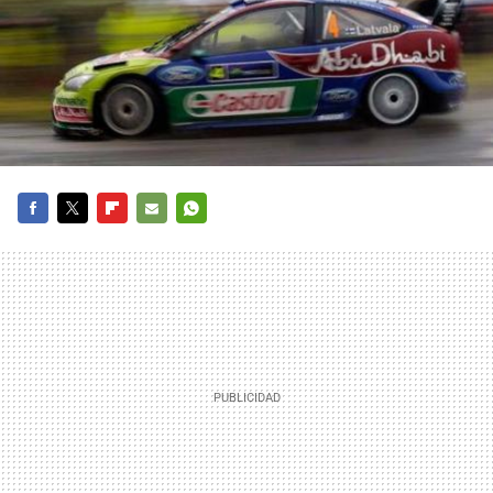
FACEBOOK
TWITTER
FLIPBOARD
E-
WHATSAPP
MAIL