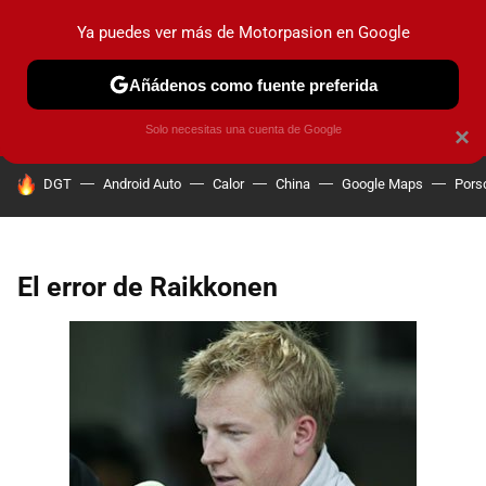
Ya puedes ver más de Motorpasion en Google
PRUEBAS
COCHES ELÉCTRICOS
OBSERVATORIO
F1
Añádenos como fuente preferida
Solo necesitas una cuenta de Google
×
HOY SE HABLA DE
DGT
Android Auto
Calor
China
Google Maps
Pors
El error de Raikkonen