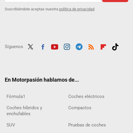
Suscribiéndote aceptas nuestra
política de privacidad
Síguenos
Twit
Fac
Yout
Inst
Tele
RSS
Flip
Tikt
ter
ebo
ube
agra
gra
boar
ok
ok
m
m
d
En Motorpasión hablamos de...
Fórmula1
Coches eléctricos
Coches híbridos y
Compactos
enchufables
SUV
Pruebas de coches