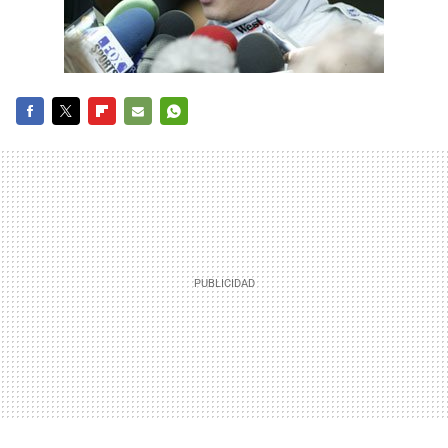
FACEBOOK
TWITTER
FLIPBOARD
E-
WHATSAPP
MAIL