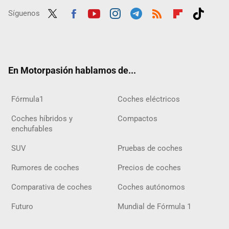
Síguenos
Twit
Fac
Yout
Inst
Tele
RSS
Flip
Tikt
ter
ebo
ube
agra
gra
boar
ok
ok
m
m
d
En Motorpasión hablamos de...
Fórmula1
Coches eléctricos
Coches híbridos y
Compactos
enchufables
SUV
Pruebas de coches
Rumores de coches
Precios de coches
Comparativa de coches
Coches autónomos
Futuro
Mundial de Fórmula 1