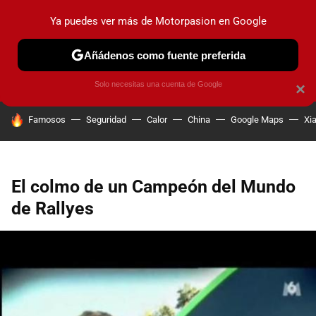
Ya puedes ver más de Motorpasion en Google
PRUEBAS
COCHES ELÉCTRICOS
OBSERVATORIO
F1
Añádenos como fuente preferida
Solo necesitas una cuenta de Google
×
HOY SE HABLA DE
Famosos
Seguridad
Calor
China
Google Maps
Xi
El colmo de un Campeón del Mundo
de Rallyes