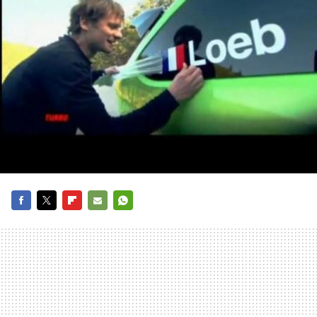
FACEBOOK
TWITTER
FLIPBOARD
E-
WHATSAPP
MAIL