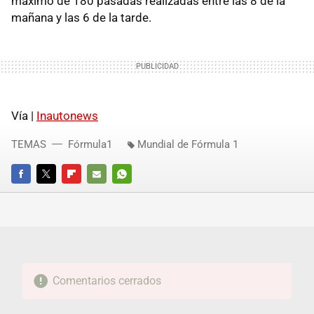
máximo de 180 pasadas realizadas entre las 8 de la
mañana y las 6 de la tarde.
Vía |
Inautonews
TEMAS
Fórmula1
Mundial de Fórmula 1
FACEBOOK
TWITTER
FLIPBOARD
E-
WHATSAPP
MAIL
Comentarios cerrados