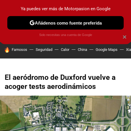
Ya puedes ver más de Motorpasion en Google
PRUEBAS
COCHES ELÉCTRICOS
OBSERVATORIO
F1
Añádenos como fuente preferida
Solo necesitas una cuenta de Google
×
HOY SE HABLA DE
Famosos
Seguridad
Calor
China
Google Maps
Xi
El aeródromo de Duxford vuelve a
acoger tests aerodinámicos