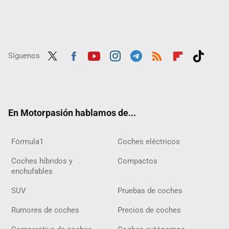
Síguenos
Twit
Fac
Yout
Inst
Tele
RSS
Flip
Tikt
ter
ebo
ube
agra
gra
boar
ok
ok
m
m
d
En Motorpasión hablamos de...
Fórmula1
Coches eléctricos
Coches híbridos y
Compactos
enchufables
SUV
Pruebas de coches
Rumores de coches
Precios de coches