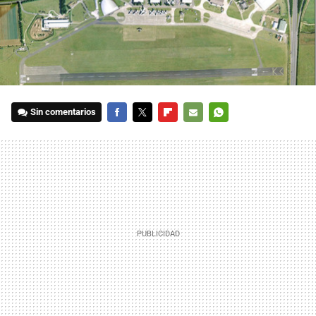
Sin comentarios
FACEBOOK
TWITTER
FLIPBOARD
E-
WHATSAPP
MAIL