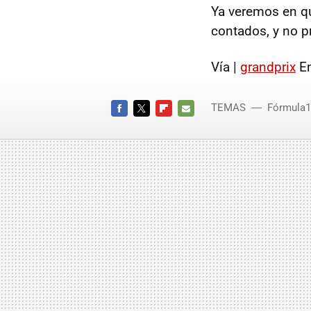
Ya veremos en qué
contados, y no 
Vía |
grandprix
En
TEMAS
Fórmula1
FACEBOOK
TWITTER
FLIPBOARD
E-
MAIL