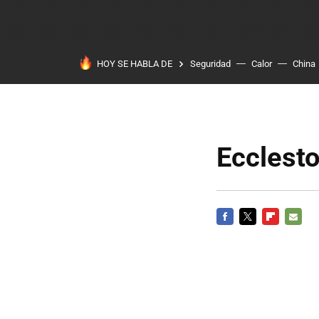
HOY SE HABLA DE
Seguridad
Calor
China
Ecclesto
FACEBOOK
TWITTER
FLIPBOARD
E-
MAIL