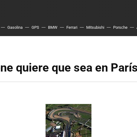
Gasolina
GPS
BMW
Ferrari
Mitsubishi
Porsche
ne quiere que sea en Parí