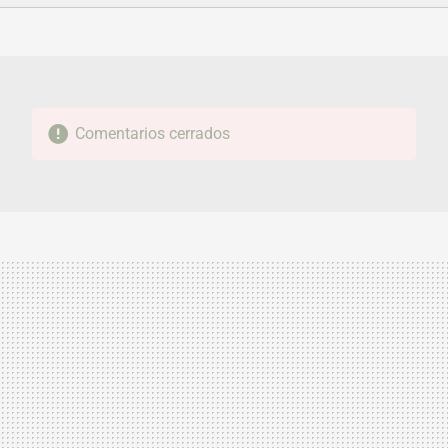
FACEBOOK
TWITTER
FLIPBOARD
E-
WHATSAPP
MAIL
Comentarios cerrados