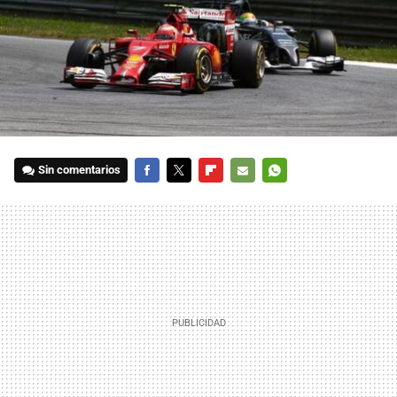
Sin comentarios
FACEBOOK
TWITTER
FLIPBOARD
E-
WHATSAPP
MAIL