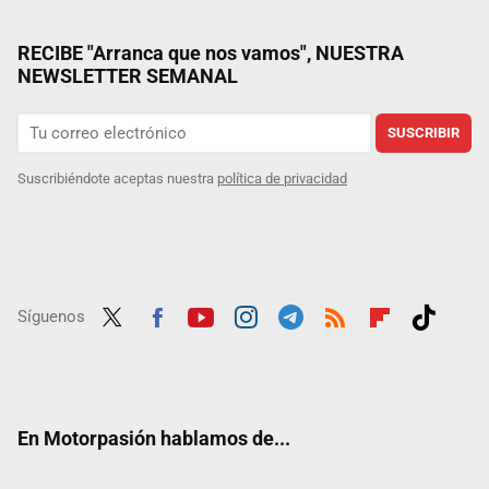
RECIBE "Arranca que nos vamos", NUESTRA
NEWSLETTER SEMANAL
SUSCRIBIR
Suscribiéndote aceptas nuestra
política de privacidad
Síguenos
Twit
Fac
Yout
Inst
Tele
RSS
Flip
Tikt
ter
ebo
ube
agra
gra
boar
ok
ok
m
m
d
En Motorpasión hablamos de...