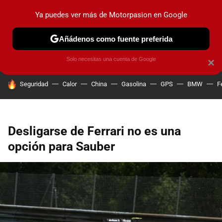
Ya puedes ver más de Motorpasion en Google
PRUEBAS
COCHES ELÉCTRICOS
OBSERVATORIO
F1
Añádenos como fuente preferida
Solo necesitas una cuenta de Google
×
HOY SE HABLA DE
Seguridad
Calor
China
Gasolina
GPS
BMW
F
Desligarse de Ferrari no es una
opción para Sauber