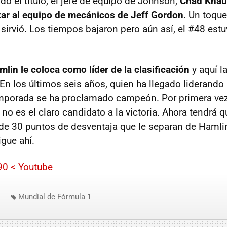
o el título, el jefe de equipo de Johnson,
Chad Knau
izar al equipo de mecánicos de Jeff Gordon
. Un toque
sirvió. Los tiempos bajaron pero aún así, el #48 estu
mlin le coloca como líder de la clasificación
y aquí l
 En los últimos seis años, quien ha llegado liderando
emporada se ha proclamado campeón. Por primera vez
o es el claro candidato a la victoria. Ahora tendrá q
de 30 puntos de desventaja que le separan de Hamlin
igue ahí.
0 < Youtube
Mundial de Fórmula 1