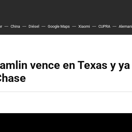
or
China
Diésel
Google Maps
Xiaomi
CUPRA
Aleman
mlin vence en Texas y ya 
Chase