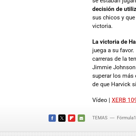
se estaban jugand
decisión de util
sus chicos y que 
victoria.
La victoria de Ha
juega a su favor.
carreras de la t
Jimmie Johnson n
superar los más 
de que Harvick s
Vídeo |
XERB 109
TEMAS
Fórmula1
FACEBOOK
TWITTER
FLIPBOARD
E-
MAIL