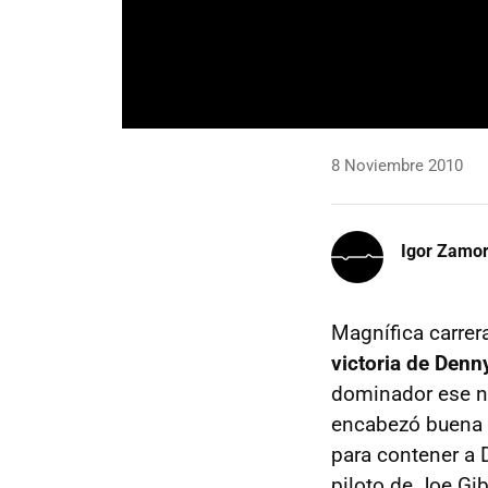
8 Noviembre 2010
Igor Zamo
Magnífica carrer
victoria de Den
dominador ese no
encabezó buena p
para contener a D
piloto de Joe Gib