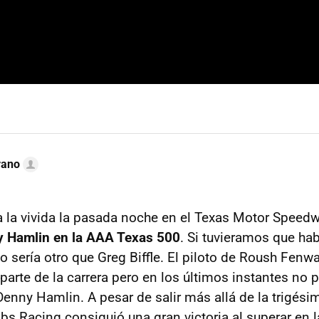
rano
a la vivida la pasada noche en el Texas Motor Speed
ny Hamlin en la AAA Texas 500
. Si tuvieramos que hab
 sería otro que Greg Biffle. El piloto de Roush Fenw
arte de la carrera pero en los últimos instantes no p
enny Hamlin. A pesar de salir más allá de la trigésim
bs Racing consiguió una gran victoria al superar en l