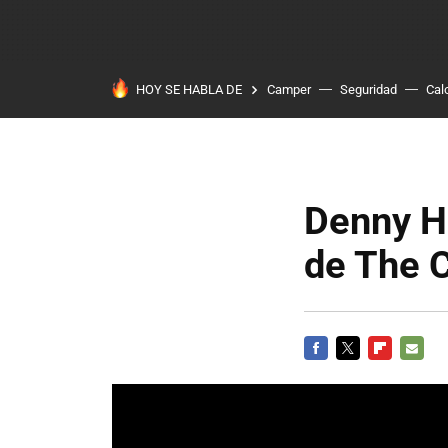
HOY SE HABLA DE
Camper
Seguridad
Cal
Denny Ha
de The 
FACEBOOK
TWITTER
FLIPBOARD
E-
MAIL