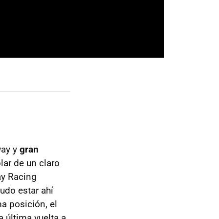
way y
gran
lar de un claro
ay Racing
udo estar ahí
a posición, el
a última vuelta a