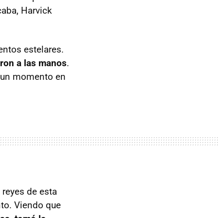
caba, Harvick
entos estelares.
aron a las manos
.
i un momento en
a reyes de esta
to. Viendo que