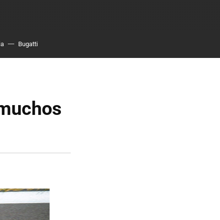
ia
Bugatti
 muchos