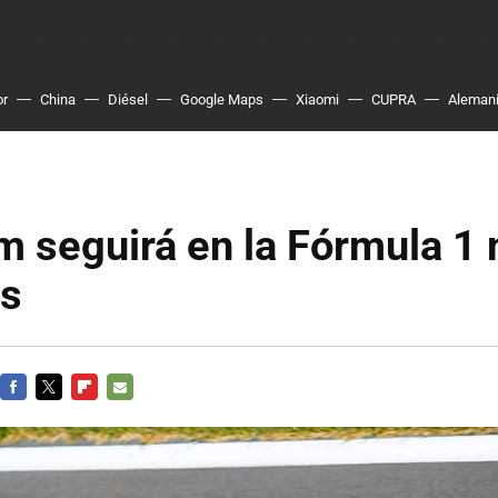
or
China
Diésel
Google Maps
Xiaomi
CUPRA
Aleman
m seguirá en la Fórmula 1
s
FACEBOOK
TWITTER
FLIPBOARD
E-
MAIL