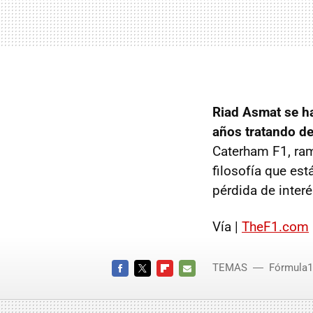
Riad Asmat se ha
años tratando de
Caterham F1, ram
filosofía que est
pérdida de interé
Vía |
TheF1.com
TEMAS
Fórmula1
FACEBOOK
TWITTER
FLIPBOARD
E-
MAIL