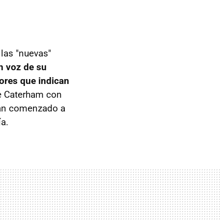
 las "nuevas"
n voz de su
mores que indican
e Caterham con
yan comenzado a
ía.