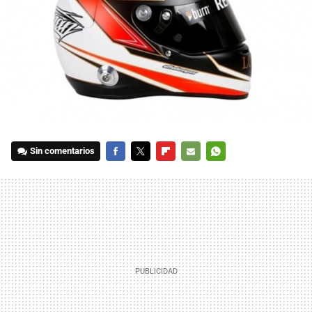
Sin comentarios
FACEBOOK
TWITTER
FLIPBOARD
E-
WHATSAPP
MAIL