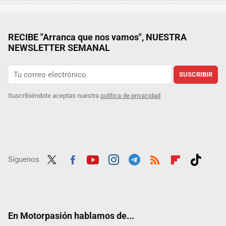
RECIBE "Arranca que nos vamos", NUESTRA
NEWSLETTER SEMANAL
SUSCRIBIR
Suscribiéndote aceptas nuestra
política de privacidad
Síguenos
Twit
Fac
Yout
Inst
Tele
RSS
Flip
Tikt
ter
ebo
ube
agra
gra
boar
ok
ok
m
m
d
En Motorpasión hablamos de...