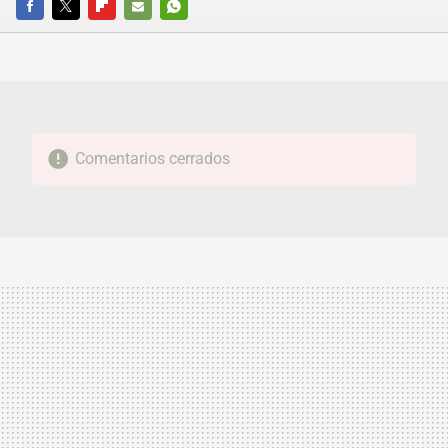
FACEBOOK
TWITTER
FLIPBOARD
E-
WHATSAPP
MAIL
Comentarios cerrados