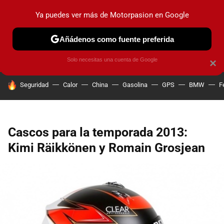
Ya puedes ver más de Motorpasion en Google
PRUEBAS
COCHES ELÉCTRICOS
OBSERVATORIO
F1
Añádenos como fuente preferida
Solo necesitas una cuenta de Google
×
HOY SE HABLA DE
Seguridad
Calor
China
Gasolina
GPS
BMW
F
Cascos para la temporada 2013:
Kimi Räikkönen y Romain Grosjean