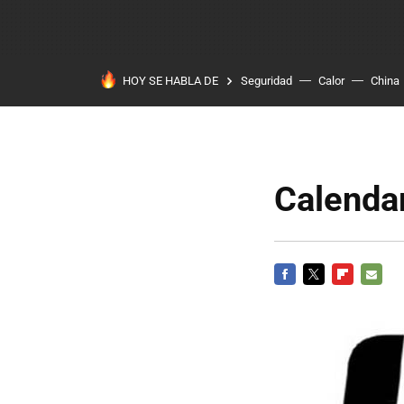
HOY SE HABLA DE
Seguridad
Calor
China
Calenda
FACEBOOK
TWITTER
FLIPBOARD
E-
MAIL