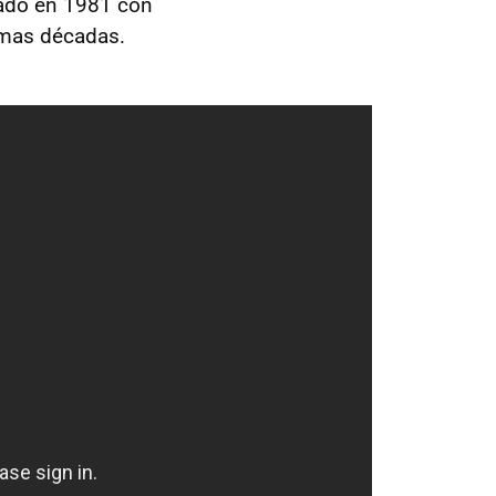
nado en 1981 con
timas décadas.