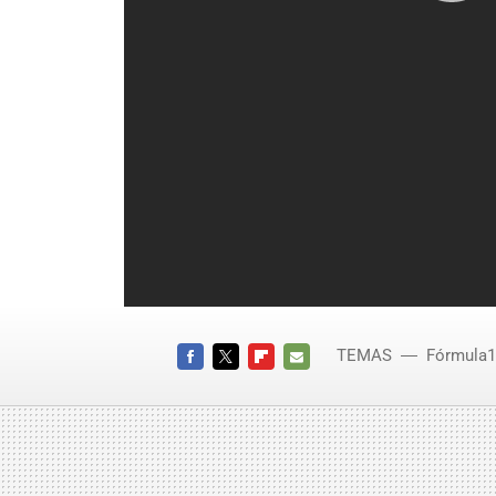
TEMAS
Fórmula1
FACEBOOK
TWITTER
FLIPBOARD
E-
MAIL