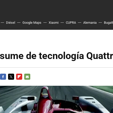
Diésel
Google Maps
Xiaomi
CUPRA
Alemania
Bugatt
esume de tecnología Quatt
FACEBOOK
TWITTER
FLIPBOARD
E-
MAIL