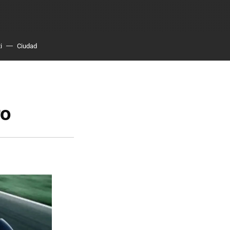
i
Ciudad
ro