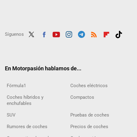
Síguenos
Twit
Fac
Yout
Inst
Tele
RSS
Flip
Tikt
ter
ebo
ube
agra
gra
boar
ok
ok
m
m
d
En Motorpasión hablamos de...
Fórmula1
Coches eléctricos
Coches híbridos y
Compactos
enchufables
SUV
Pruebas de coches
Rumores de coches
Precios de coches