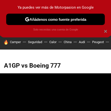
Ya puedes ver más de Motorpasion en Google
PRUEBAS
COCHES ELÉCTRICOS
OBSERVATORIO
F1
Añádenos como fuente preferida
Solo necesitas una cuenta de Google
×
HOY SE HABLA DE
Camper
Seguridad
Calor
China
Audi
Peugeot
A1GP vs Boeing 777