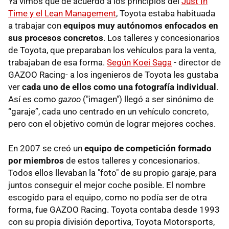
Ya vimos que de acuerdo a los principios del
Just In
Time y el Lean Management
, Toyota estaba habituada
a trabajar con
equipos muy autónomos enfocados en
sus procesos concretos
. Los talleres y concesionarios
de Toyota, que preparaban los vehículos para la venta,
trabajaban de esa forma.
Según Koei Saga
- director de
GAZOO Racing- a los ingenieros de Toyota les gustaba
ver
cada uno de ellos como una fotografía individual
.
Así es como
gazoo
("imagen") llegó a ser sinónimo de
“garaje”, cada uno centrado en un vehículo concreto,
pero con el objetivo común de lograr mejores coches.
En 2007 se creó un
equipo de competición formado
por miembros
de estos talleres y concesionarios.
Todos ellos llevaban la "foto" de su propio garaje, para
juntos conseguir el mejor coche posible. El nombre
escogido para el equipo, como no podía ser de otra
forma, fue GAZOO Racing. Toyota contaba desde 1993
con su propia división deportiva, Toyota Motorsports,