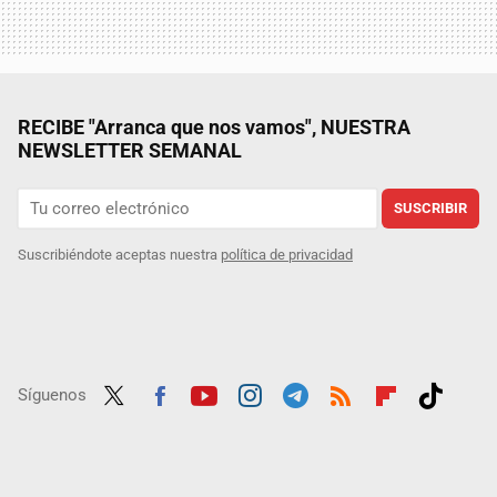
RECIBE "Arranca que nos vamos", NUESTRA
NEWSLETTER SEMANAL
SUSCRIBIR
Suscribiéndote aceptas nuestra
política de privacidad
Síguenos
Twit
Fac
Yout
Inst
Tele
RSS
Flip
Tikt
ter
ebo
ube
agra
gra
boar
ok