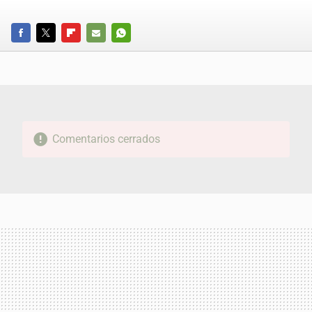
FACEBOOK
TWITTER
FLIPBOARD
E-
WHATSAPP
MAIL
Comentarios cerrados