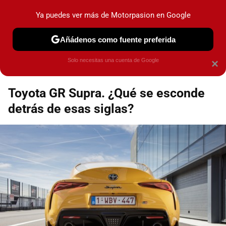
Motorpasión
Contenidos contratados por la
Ya puedes ver más de Motorpasion en Google
marca que se menciona
+info
Añádenos como fuente preferida
Espacio Toyota
Solo necesitas una cuenta de Google
×
Toyota GR Supra. ¿Qué se esconde
detrás de esas siglas?