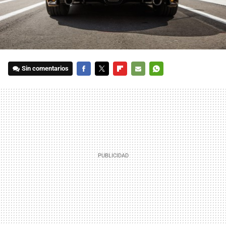
Sin comentarios
FACEBOOK
TWITTER
FLIPBOARD
E-
WHATSAPP
MAIL