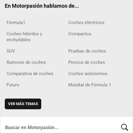
ok
m
m
d
En Motorpasión hablamos de...
Fórmula1
Coches eléctricos
Coches híbridos y
Compactos
enchufables
SUV
Pruebas de coches
Rumores de coches
Precios de coches
Comparativa de coches
Coches autónomos
Futuro
Mundial de Fórmula 1
VER MÁS TEMAS