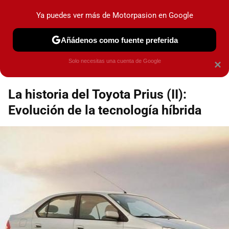
Motorpasión
Contenidos contratados por la
Ya puedes ver más de Motorpasion en Google
marca que se menciona
+info
Añádenos como fuente preferida
Espacio Toyota
Solo necesitas una cuenta de Google
×
La historia del Toyota Prius (II):
Evolución de la tecnología híbrida