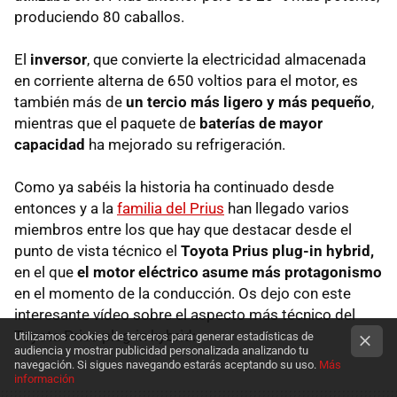
produciendo 80 caballos.
El
inversor
, que convierte la electricidad almacenada
en corriente alterna de 650 voltios para el motor, es
también más de
un tercio más ligero y más pequeño
,
mientras que el paquete de
baterías de mayor
capacidad
ha mejorado su refrigeración.
Como ya sabéis la historia ha continuado desde
entonces y a la
familia del Prius
han llegado varios
miembros entre los que hay que destacar desde el
punto de vista técnico el
Toyota Prius plug-in hybrid,
en el que
el motor eléctrico asume más protagonismo
en el momento de la conducción. Os dejo con este
interesante vídeo sobre el aspecto más técnico del
Toyota Prius plug-in hybrid:
Utilizamos cookies de terceros para generar estadísticas de
audiencia y mostrar publicidad personalizada analizando tu
navegación. Si sigues navegando estarás aceptando su uso.
Más
información