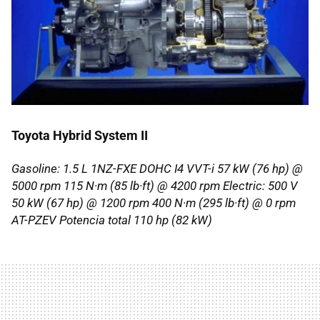
Toyota Hybrid System II
Gasoline: 1.5 L 1NZ-FXE DOHC I4 VVT-i 57 kW (76 hp) @
5000 rpm 115 N·m (85 lb·ft) @ 4200 rpm Electric: 500 V
50 kW (67 hp) @ 1200 rpm 400 N·m (295 lb·ft) @ 0 rpm
AT-PZEV Potencia total 110 hp (82 kW)