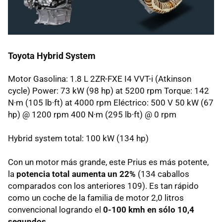
Toyota Hybrid System
Motor Gasolina: 1.8 L 2ZR-FXE I4 VVT-i (Atkinson
cycle) Power: 73 kW (98 hp) at 5200 rpm Torque: 142
N·m (105 lb·ft) at 4000 rpm Eléctrico: 500 V 50 kW (67
hp) @ 1200 rpm 400 N·m (295 lb·ft) @ 0 rpm
Hybrid system total: 100 kW (134 hp)
Con un motor más grande, este Prius es más potente,
la
potencia total aumenta un 22%
(134 caballos
comparados con los anteriores 109). Es tan rápido
como un coche de la familia de motor 2,0 litros
convencional logrando el
0-100 kmh en sólo 10,4
segundos
.