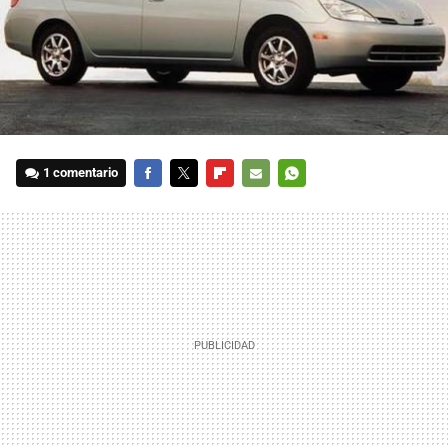
1 comentario
FACEBOOK
TWITTER
FLIPBOARD
E-
WHATSAPP
MAIL