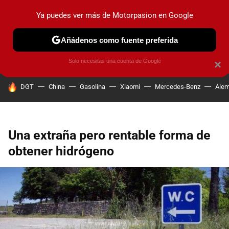
Ya puedes ver más de Motorpasion en Google
PRUEBAS
COCHES ELÉCTRICOS
OBSERVATORIO
F1
Añádenos como fuente preferida
Solo necesitas una cuenta de Google
×
HOY SE HABLA DE
DGT
China
Gasolina
Xiaomi
Mercedes-Benz
Alem
Una extraña pero rentable forma de
obtener hidrógeno