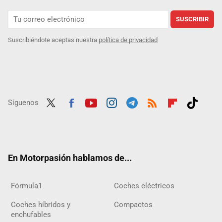
SUSCRIBIR
Suscribiéndote aceptas nuestra
política de privacidad
Síguenos
Twit
Fac
Yout
Inst
Tele
RSS
Flip
Tikt
ter
ebo
ube
agra
gra
boar
ok
ok
m
m
d
En Motorpasión hablamos de...
Fórmula1
Coches eléctricos
Coches híbridos y
Compactos
enchufables