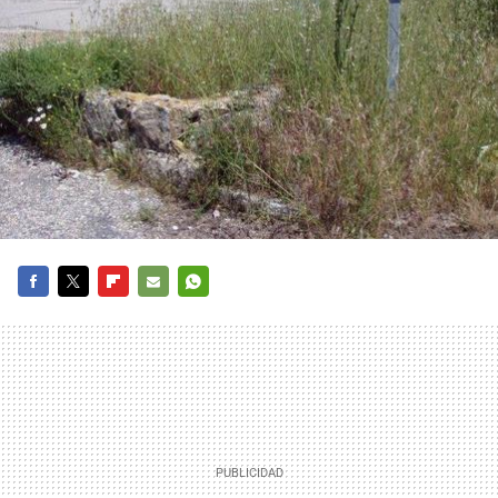
FACEBOOK
TWITTER
FLIPBOARD
E-
WHATSAPP
MAIL