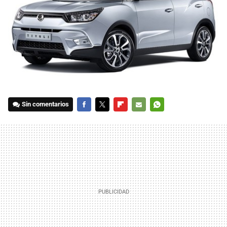
Sin comentarios
FACEBOOK
TWITTER
FLIPBOARD
E-
WHATSAPP
MAIL