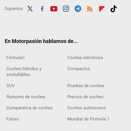
Síguenos
Twit
Fac
Yout
Inst
Tele
RSS
Flip
Tikt
ter
ebo
ube
agra
gra
boar
ok
ok
m
m
d
En Motorpasión hablamos de...
Fórmula1
Coches eléctricos
Coches híbridos y
Compactos
enchufables
SUV
Pruebas de coches
Rumores de coches
Precios de coches
Comparativa de coches
Coches autónomos
Futuro
Mundial de Fórmula 1