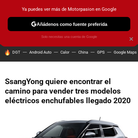
Ya puedes ver más de Motorpasion en Google
PRUEBAS
COCHES ELÉCTRICOS
OBSERVATORIO
F1
Añádenos como fuente preferida
Solo necesitas una cuenta de Google
×
HOY SE HABLA DE
DGT
Android Auto
Calor
China
GPS
Google Maps
SsangYong quiere encontrar el
camino para vender tres modelos
eléctricos enchufables llegado 2020