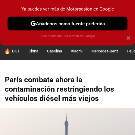
Ya puedes ver más de Motorpasion en Google
PRUEBAS
COCHES ELÉCTRICOS
OBSERVATORIO
F1
Añádenos como fuente preferida
Solo necesitas una cuenta de Google
×
HOY SE HABLA DE
DGT
China
Gasolina
Xiaomi
Mercedes-Benz
Peug
París combate ahora la
contaminación restringiendo los
vehículos diésel más viejos