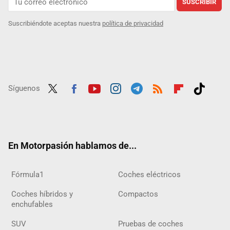
SUSCRIBIR
Suscribiéndote aceptas nuestra
política de privacidad
Síguenos
Twit
Fac
Yout
Inst
Tele
RSS
Flip
Tikt
ter
ebo
ube
agra
gra
boar
ok
ok
m
m
d
En Motorpasión hablamos de...
Fórmula1
Coches eléctricos
Coches híbridos y
Compactos
enchufables
SUV
Pruebas de coches