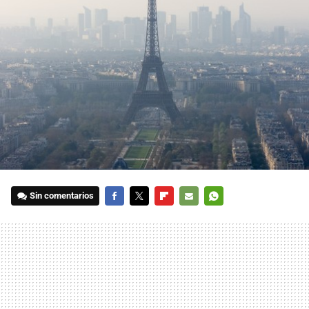
Sin comentarios
FACEBOOK
TWITTER
FLIPBOARD
E-
WHATSAPP
MAIL