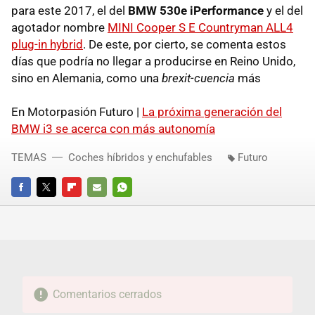
para este 2017, el del
BMW 530e iPerformance
y el del
agotador nombre
MINI Cooper S E Countryman ALL4
plug-in hybrid
. De este, por cierto, se comenta estos
días que podría no llegar a producirse en Reino Unido,
sino en Alemania, como una
brexit-cuencia
más
En Motorpasión Futuro |
La próxima generación del
BMW i3 se acerca con más autonomía
TEMAS
Coches híbridos y enchufables
Futuro
FACEBOOK
TWITTER
FLIPBOARD
E-
WHATSAPP
MAIL
Comentarios cerrados