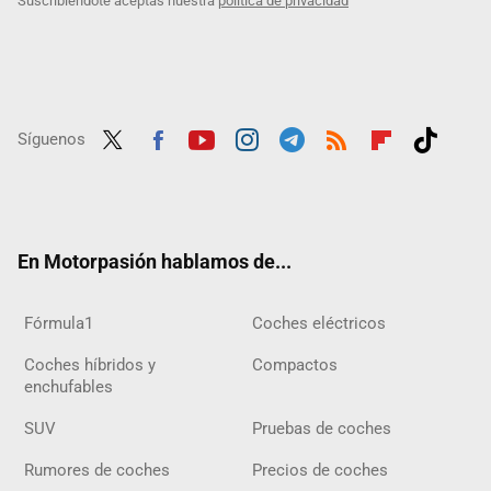
Suscribiéndote aceptas nuestra
política de privacidad
Síguenos
Twit
Fac
Yout
Inst
Tele
RSS
Flip
Tikt
ter
ebo
ube
agra
gra
boar
ok
ok
m
m
d
En Motorpasión hablamos de...
Fórmula1
Coches eléctricos
Coches híbridos y
Compactos
enchufables
SUV
Pruebas de coches
Rumores de coches
Precios de coches