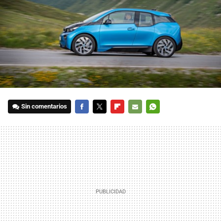
Sin comentarios
FACEBOOK
TWITTER
FLIPBOARD
E-
WHATSAPP
MAIL