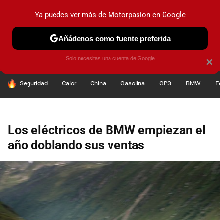
Ya puedes ver más de Motorpasion en Google
PRUEBAS
COCHES ELÉCTRICOS
OBSERVATORIO
F1
Añádenos como fuente preferida
Solo necesitas una cuenta de Google
×
HOY SE HABLA DE
Seguridad
Calor
China
Gasolina
GPS
BMW
F
Los eléctricos de BMW empiezan el
año doblando sus ventas