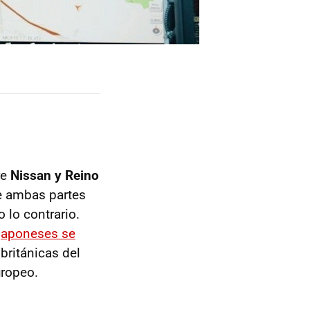
re
Nissan y Reino
ue ambas partes
 lo contrario.
 japoneses se
británicas del
uropeo.