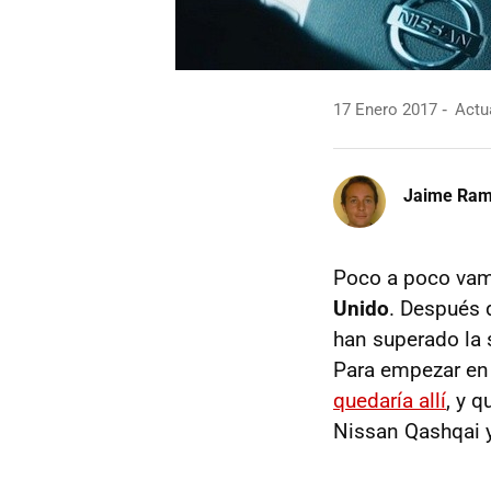
17 Enero 2017
Actua
Jaime Ra
Poco a poco vamo
Unido
. Después 
han superado la s
Para empezar en
quedaría allí
, y 
Nissan Qashqai y