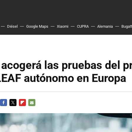
Diésel
Google Maps
Xiaomi
CUPRA
Alemania
Bugatt
acogerá las pruebas del p
LEAF autónomo en Europa
FACEBOOK
TWITTER
FLIPBOARD
E-
MAIL