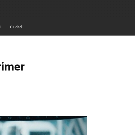
i
Ciudad
rimer