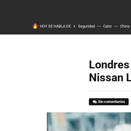
HOY SE HABLA DE
Seguridad
Calor
China
Londres 
Nissan 
Sin comentarios